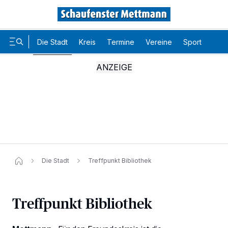
Die Stadt
Kreis
Termine
Vereine
Sport
Karr
Die Stadt
Treffpunkt Bibliothek
Treffpunkt Bibliothek