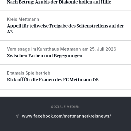
Nach Betrug: Azubis der Diakonie hoffen auf Hilfe
Kreis Mettmann
Appell für teilweise Freigabe des Seitenstreifens auf der A
Appell für teilweise Freigabe des Seitenstreifens auf der
A3
Vernissage im Kunsthaus Mettmann am 25. Juli 2026
Zwischen Farben und Begegnungen
Zwischen Farben und Begegnungen
Erstmals Spielbetrieb
Kick-off für die Frauen des FC Mettmann 08
Kick-off für die Frauen des FC Mettmann 08
SOZIALE MEDIEN
www.facebook.com/mettmannerkreisnews/