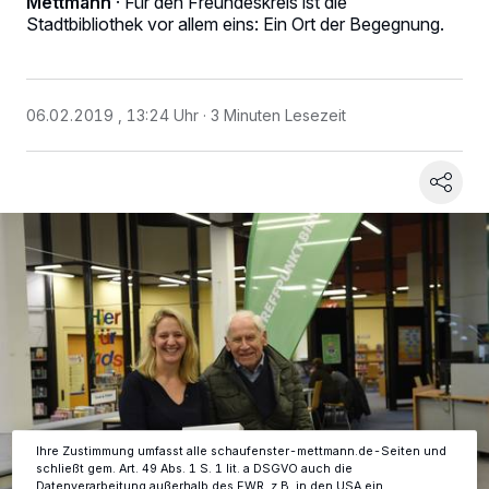
Mettmann
·
Für den Freundeskreis ist die
Stadtbibliothek vor allem eins: Ein Ort der Begegnung.
06.02.2019 , 13:24 Uhr
3 Minuten Lesezeit
Wir und unsere
-Partner speichern und greifen auf
218
personenbezogene Daten wie Browserdaten oder eindeutige
Kennungen auf Ihrem Gerät zu. Durch Auswahl von OK aktivieren Sie
Tracking-Technologien für die unter „Wir und unsere Partner
verarbeiten Daten, um Ihnen Dienste bereitzustellen“ aufgeführten
Zwecke. Wenn Tracker deaktiviert sind, sind manche Inhalte und
Anzeigen möglicherweise nicht mehr so relevant für Sie. Sie können
dieses Menü jederzeit wieder aufrufen, um Ihre Einstellungen zu
ändern oder Ihre Einwilligung zu widerrufen, indem Sie auf den Link
Einstellungen oder Ablehnen am unteren Rand der Webseite klicken.
Ihre Einstellungen gelten innerhalb unseres Website. Weitere
Informationen finden Sie in unserer Datenschutzerklärung.
Ihre Zustimmung umfasst alle schaufenster-mettmann.de-Seiten und
schließt gem. Art. 49 Abs. 1 S. 1 lit. a DSGVO auch die
Datenverarbeitung außerhalb des EWR, z.B. in den USA ein.