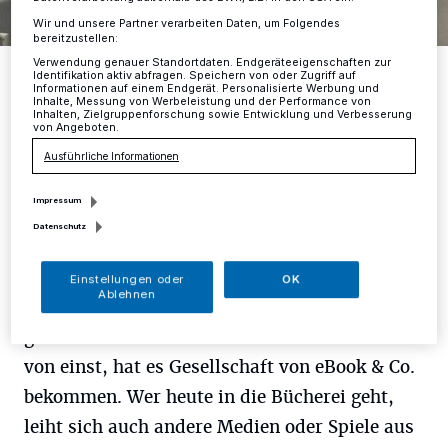
Wir und unsere Partner verarbeiten Daten, um Folgendes
bereitzustellen:
Verwendung genauer Standortdaten. Endgeräteeigenschaften zur
Kari Jackson-Kloenther und Bernhard Dreyer.
Identifikation aktiv abfragen. Speichern von oder Zugriff auf
Foto: Nicole Gehring
Informationen auf einem Endgerät. Personalisierte Werbung und
Inhalte, Messung von Werbeleistung und der Performance von
Inhalten, Zielgruppenforschung sowie Entwicklung und Verbesserung
von Angeboten.
Ausführliche Informationen
D
Impressum
as gedruckte Buch ist tot, es lebe das
Datenschutz
Buch. Fern aller Prognosen in der
zunehmend digitalisierten Welt hat das
Einstellungen oder
OK
Ablehnen
gedruckte Buch einen festen Platz für sich
gesichert. Aber anders als in den Büchereien
von einst, hat es Gesellschaft von eBook & Co.
bekommen. Wer heute in die Bücherei geht,
leiht sich auch andere Medien oder Spiele aus