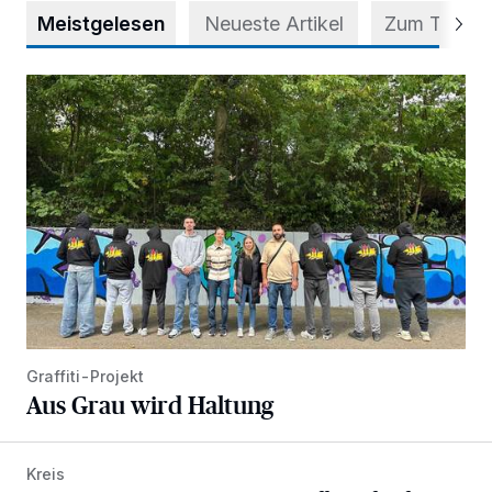
Meistgelesen
Neueste Artikel
Zum Thema
Aus Grau wird Haltung
Graffiti-Projekt
Aus Grau wird Haltung
Kreis
Nach Betrug: Azubis der Diakonie hoffen auf Hilfe