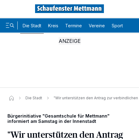
Die Stadt
Kreis
Termine
Vereine
Sport
Karr
Die Stadt
"Wir unterstützen den Antrag zur verbindlichen
Bürgerinitiative "Gesamtschule für Mettmann"
informiert am Samstag in der Innenstadt
"Wir unterstützen den Antrag