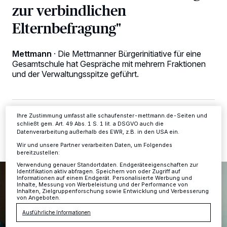
zur verbindlichen
Wir und unsere
-Partner speichern und greifen auf
218
Elternbefragung"
personenbezogene Daten wie Browserdaten oder eindeutige
Kennungen auf Ihrem Gerät zu. Durch Auswahl von OK aktivieren Sie
Tracking-Technologien für die unter „Wir und unsere Partner
verarbeiten Daten, um Ihnen Dienste bereitzustellen“ aufgeführten
Mettmann
·
Die Mettmanner Bürgerinitiative für eine
Zwecke. Wenn Tracker deaktiviert sind, sind manche Inhalte und
Gesamtschule hat Gespräche mit mehrern Fraktionen
Anzeigen möglicherweise nicht mehr so relevant für Sie. Sie können
dieses Menü jederzeit wieder aufrufen, um Ihre Einstellungen zu
und der Verwaltungsspitze geführt.
ändern oder Ihre Einwilligung zu widerrufen, indem Sie auf den Link
Einstellungen oder Ablehnen am unteren Rand der Webseite klicken.
Ihre Einstellungen gelten innerhalb unseres Website. Weitere
Informationen finden Sie in unserer Datenschutzerklärung.
31.10.2018 , 10:03 Uhr
2 Minuten Lesezeit
Ihre Zustimmung umfasst alle schaufenster-mettmann.de-Seiten und
schließt gem. Art. 49 Abs. 1 S. 1 lit. a DSGVO auch die
Datenverarbeitung außerhalb des EWR, z.B. in den USA ein.
Wir und unsere Partner verarbeiten Daten, um Folgendes
bereitzustellen:
Verwendung genauer Standortdaten. Endgeräteeigenschaften zur
Identifikation aktiv abfragen. Speichern von oder Zugriff auf
Informationen auf einem Endgerät. Personalisierte Werbung und
Inhalte, Messung von Werbeleistung und der Performance von
Inhalten, Zielgruppenforschung sowie Entwicklung und Verbesserung
von Angeboten.
Ausführliche Informationen