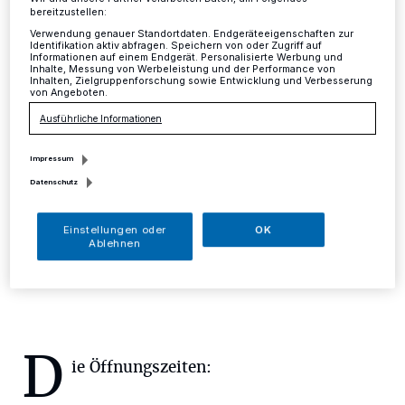
bereitzustellen:
Mettmann
·
Ab sofort schließt der städtische
Verwendung genauer Standortdaten. Endgeräteeigenschaften zur
Identifikation aktiv abfragen. Speichern von oder Zugriff auf
Recyclinghof an der Hammerstraße freitags wieder um
Informationen auf einem Endgerät. Personalisierte Werbung und
17 Uhr. Während der Sommerzeit ist der Recyclinghof
Inhalte, Messung von Werbeleistung und der Performance von
Inhalten, Zielgruppenforschung sowie Entwicklung und Verbesserung
freitags bis 18 Uhr geöffnet. Mit dem Ende der
von Angeboten.
Sommerzeit ist freitags aber wieder eine Stunde früher
Ausführliche Informationen
Schluss.
Impressum
Datenschutz
30.10.2018 , 11:24 Uhr
Eine Minute Lesezeit
Einstellungen oder
OK
Ablehnen
D
ie Öffnungszeiten: