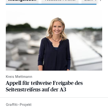
Appell für teilweise Freigabe des Seitenstreifens auf der A
Kreis Mettmann
Appell für teilweise Freigabe des
Seitenstreifens auf der A3
Graffiti-Projekt
Aus Grau wird Haltung