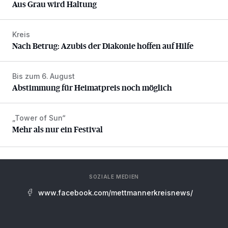
Aus Grau wird Haltung
Kreis
Nach Betrug: Azubis der Diakonie hoffen auf Hilfe
Nach Betrug: Azubis der Diakonie hoffen auf Hilfe
Bis zum 6. August
Abstimmung für Heimatpreis noch möglich
Abstimmung für Heimatpreis noch möglich
„Tower of Sun“
Mehr als nur ein Festival
Mehr als nur ein Festival
SOZIALE MEDIEN
www.facebook.com/mettmannerkreisnews/