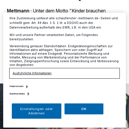
Einstellungen oder Ablehnen am unteren Rand der Webseite klicken.
Ihre Einstellungen gelten innerhalb unseres Website. Weitere
Mettmann
·
Unter dem Motto "Kinder brauchen
Informationen finden Sie in unserer Datenschutzerklärung.
Freiräume" findet in diesem Jahr der Weltkindertag am
Ihre Zustimmung umfasst alle schaufenster-mettmann.de-Seiten und
15. September statt. In Mettmann wird am Samstag in
schließt gem. Art. 49 Abs. 1 S. 1 lit. a DSGVO auch die
der Zeit von 11 bis 16 Uhr mit einem großen Kinderfest
Datenverarbeitung außerhalb des EWR, z.B. in den USA ein.
auf dem Königshofplatz gefeiert.
Wir und unsere Partner verarbeiten Daten, um Folgendes
bereitzustellen:
Verwendung genauer Standortdaten. Endgeräteeigenschaften zur
Identifikation aktiv abfragen. Speichern von oder Zugriff auf
Informationen auf einem Endgerät. Personalisierte Werbung und
11.09.2018 , 09:27 Uhr
Eine Minute Lesezeit
Inhalte, Messung von Werbeleistung und der Performance von
Inhalten, Zielgruppenforschung sowie Entwicklung und Verbesserung
von Angeboten.
Ausführliche Informationen
Impressum
Datenschutz
Einstellungen oder
OK
Ablehnen