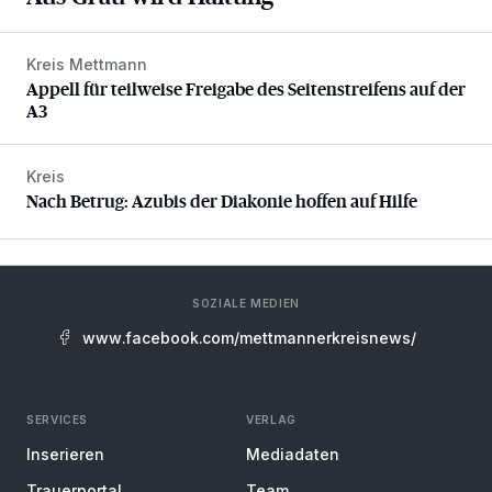
Kreis Mettmann
Appell für teilweise Freigabe des Seitenstreifens auf der A
Appell für teilweise Freigabe des Seitenstreifens auf der
A3
Kreis
Nach Betrug: Azubis der Diakonie hoffen auf Hilfe
Nach Betrug: Azubis der Diakonie hoffen auf Hilfe
SOZIALE MEDIEN
www.facebook.com/mettmannerkreisnews/
SERVICES
VERLAG
Inserieren
Mediadaten
Trauerportal
Team