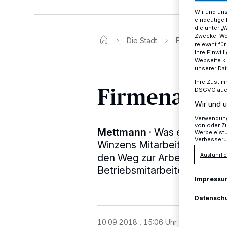
Wir und un
eindeutige 
die unter „
Zwecke. Wen
Die Stadt
Firmenautos a
relevant fü
Ihre Einwil
Webseite kl
unserer Da
Ihre Zustim
Firmenautos
DSGVO auch 
Wir und u
Verwendung 
von oder Zu
Mettmann
·
Was ein Schock
Werbeleist
Verbesseru
Winzens Mitarbeiter vor we
den Weg zur Arbeit zu mache
Ausführlic
Betriebsmitarbeitern in d
Impressu
Datensch
10.09.2018 , 15:06 Uhr
2 Minuten Le