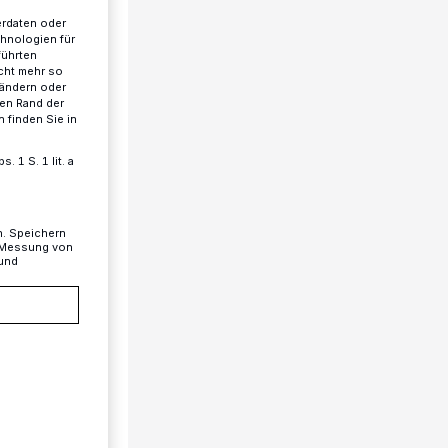
erdaten oder
chnologien für
führten
cht mehr so
 ändern oder
ren Rand der
 finden Sie in
 1 S. 1 lit. a
n. Speichern
, Messung von
 und