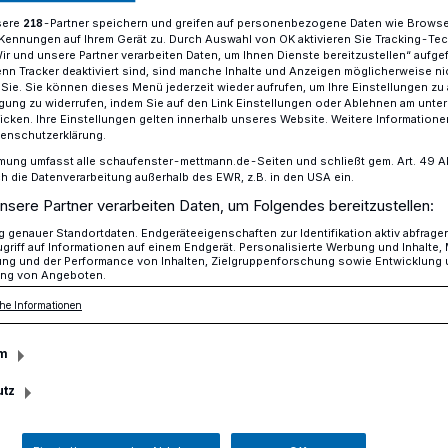
sere
-Partner speichern und greifen auf personenbezogene Daten wie Brows
218
Kennungen auf Ihrem Gerät zu. Durch Auswahl von OK aktivieren Sie Tracking-Te
Wir und unsere Partner verarbeiten Daten, um Ihnen Dienste bereitzustellen“ aufge
n Tracker deaktiviert sind, sind manche Inhalte und Anzeigen möglicherweise ni
ufgebrochen
r Sie. Sie können dieses Menü jederzeit wieder aufrufen, um Ihre Einstellungen zu
ligung zu widerrufen, indem Sie auf den Link Einstellungen oder Ablehnen am unte
icken. Ihre Einstellungen gelten innerhalb unseres Website. Weitere Informationen
tenschutzerklärung.
mung umfasst alle schaufenster-mettmann.de-Seiten und schließt gem. Art. 49 Abs.
 aufgebrochen
die Datenverarbeitung außerhalb des EWR, z.B. in den USA ein.
nsere Partner verarbeiten Daten, um Folgendes bereitzustellen:
genauer Standortdaten. Endgeräteeigenschaften zur Identifikation aktiv abfrage
griff auf Informationen auf einem Endgerät. Personalisierte Werbung und Inhalte
! Nichts Böses ahnend kommt Henry
ung und der Performance von Inhalten, Zielgruppenforschung sowie Entwicklung
ng von Angeboten.
nigen Tagen zum Firmenauto, um sich auf
n. Was er vorfindet, dürfte so einigen
he Informationen
en vergangenen Tagen bekannt vorkommen.
m
utz
sezeit