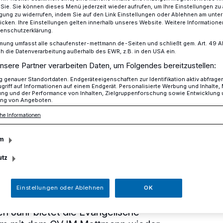
r Sie. Sie können dieses Menü jederzeit wieder aufrufen, um Ihre Einstellungen zu
ligung zu widerrufen, indem Sie auf den Link Einstellungen oder Ablehnen am unte
icken. Ihre Einstellungen gelten innerhalb unseres Website. Weitere Informationen
tenschutzerklärung.
 der Evangelischen Kirchengemeinde und dem CVJM Mettmann
mung umfasst alle schaufenster-mettmann.de-Seiten und schließt gem. Art. 49 Abs.
die Datenverarbeitung außerhalb des EWR, z.B. in den USA ein.
nsere Partner verarbeiten Daten, um Folgendes bereitzustellen:
genauer Standortdaten. Endgeräteeigenschaften zur Identifikation aktiv abfrage
it der
griff auf Informationen auf einem Endgerät. Personalisierte Werbung und Inhalte
ung und der Performance von Inhalten, Zielgruppenforschung sowie Entwicklung
ng von Angeboten.
en
he Informationen
einde und dem
m
utz
ann
Einstellungen oder Ablehnen
OK
n Jahr bietet die Evangelische