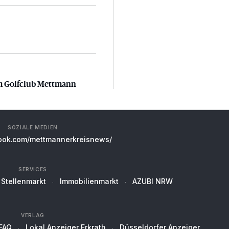
m Golfclub Mettmann
m Golfclub Mettmann
SOZIALE MEDIEN
ok.com/mettmannerkreisnews/
SERVICES
Stellenmarkt
Immobilienmarkt
AZUBI NRW
VERLAG
FAQ
Lokal Anzeiger Erkrath
Düsseldorfer Anzeiger