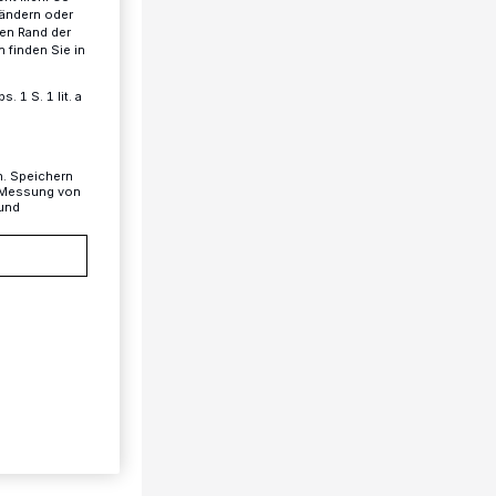
 ändern oder
ren Rand der
 finden Sie in
 1 S. 1 lit. a
n. Speichern
, Messung von
 und