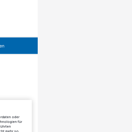
en
erdaten oder
chnologien für
führten
cht mehr so