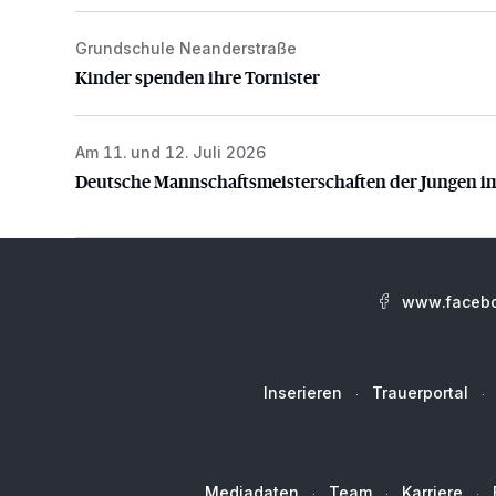
Grundschule Neanderstraße
Kinder spenden ihre Tornister
Kinder spenden ihre Tornister
Am 11. und 12. Juli 2026
Deutsche Mannschaftsmeisterschaften der Jungen i
Deutsche Mannschaftsmeisterschaften der Jungen i
www.facebo
Inserieren
Trauerportal
Mediadaten
Team
Karriere