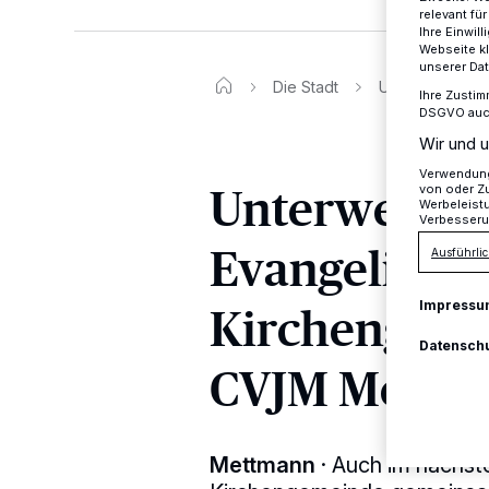
relevant fü
Ihre Einwil
Webseite kl
unserer Da
Die Stadt
Unterwegs mit
Ihre Zustim
DSGVO auch 
Wir und u
Verwendung 
Unterwegs m
von oder Zu
Werbeleist
Verbesseru
Evangelisch
Ausführlic
Kirchengem
Impressu
Datensch
CVJM Mettm
Mettmann
·
Auch im nächste