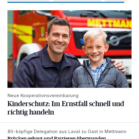
Kinderschutz: Im Ernstfall schnell und richtig handeln
Neue Kooperationsvereinbarung
Kinderschutz: Im Ernstfall schnell und
richtig handeln
80-köpfige Delegation aus Laval zu Gast in Mettmann
Brücken gebaut und Barrieren überwunden
Brücken gebaut und Barrieren überwunden