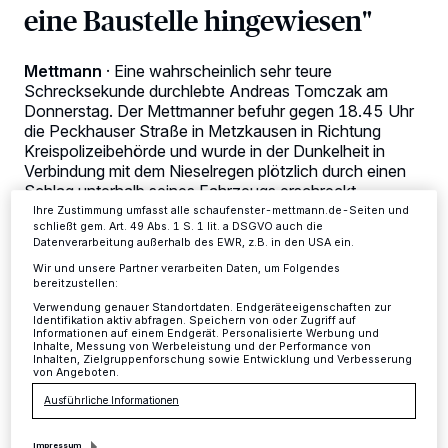
eine Baustelle hingewiesen"
Wir und unsere
-Partner speichern und greifen auf
218
personenbezogene Daten wie Browserdaten oder eindeutige
Kennungen auf Ihrem Gerät zu. Durch Auswahl von OK aktivieren Sie
Tracking-Technologien für die unter „Wir und unsere Partner
Mettmann
·
Eine wahrscheinlich sehr teure
verarbeiten Daten, um Ihnen Dienste bereitzustellen“ aufgeführten
Schrecksekunde durchlebte Andreas Tomczak am
Zwecke. Wenn Tracker deaktiviert sind, sind manche Inhalte und
Anzeigen möglicherweise nicht mehr so relevant für Sie. Sie können
Donnerstag. Der Mettmanner befuhr gegen 18.45 Uhr
dieses Menü jederzeit wieder aufrufen, um Ihre Einstellungen zu
die Peckhauser Straße in Metzkausen in Richtung
ändern oder Ihre Einwilligung zu widerrufen, indem Sie auf den Link
Kreispolizeibehörde und wurde in der Dunkelheit in
Einstellungen oder Ablehnen am unteren Rand der Webseite klicken.
Verbindung mit dem Nieselregen plötzlich durch einen
Ihre Einstellungen gelten innerhalb unseres Website. Weitere
Informationen finden Sie in unserer Datenschutzerklärung.
Schlag unterhalb seines Fahrzeugs erschreckt.
Ihre Zustimmung umfasst alle schaufenster-mettmann.de-Seiten und
schließt gem. Art. 49 Abs. 1 S. 1 lit. a DSGVO auch die
Datenverarbeitung außerhalb des EWR, z.B. in den USA ein.
Wir und unsere Partner verarbeiten Daten, um Folgendes
15.11.2016 , 14:36 Uhr
2 Minuten Lesezeit
bereitzustellen:
Verwendung genauer Standortdaten. Endgeräteeigenschaften zur
Identifikation aktiv abfragen. Speichern von oder Zugriff auf
Informationen auf einem Endgerät. Personalisierte Werbung und
Inhalte, Messung von Werbeleistung und der Performance von
Inhalten, Zielgruppenforschung sowie Entwicklung und Verbesserung
von Angeboten.
Ausführliche Informationen
Impressum