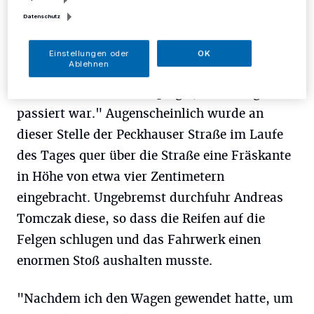
"In diesem Bereich ist nach 17 Uhr Tempo 50
Datenschutz
erlaubt", sagt Tomczak. "Diese
Geschwindigkeit fuhr ich auch. Instinktiv
Einstellungen oder
OK
Ablehnen
betätigte ich danach sehr stark die Bremse
und sah dann im Rückspiegel, was mir gerade
passiert war." Augenscheinlich wurde an
dieser Stelle der Peckhauser Straße im Laufe
des Tages quer über die Straße eine Fräskante
in Höhe von etwa vier Zentimetern
eingebracht. Ungebremst durchfuhr Andreas
Tomczak diese, so dass die Reifen auf die
Felgen schlugen und das Fahrwerk einen
enormen Stoß aushalten musste.
"Nachdem ich den Wagen gewendet hatte, um