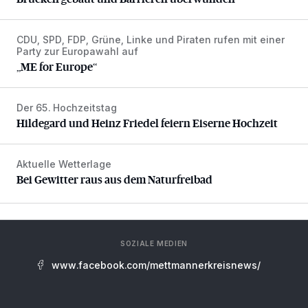
CDU, SPD, FDP, Grüne, Linke und Piraten rufen mit einer
„ME for Europe“
Party zur Europawahl auf
„ME for Europe“
Der 65. Hochzeitstag
Hildegard und Heinz Friedel feiern Eiserne Hochzeit
Hildegard und Heinz Friedel feiern Eiserne Hochzeit
Aktuelle Wetterlage
Bei Gewitter raus aus dem Naturfreibad
Bei Gewitter raus aus dem Naturfreibad
SOZIALE MEDIEN
www.facebook.com/mettmannerkreisnews/