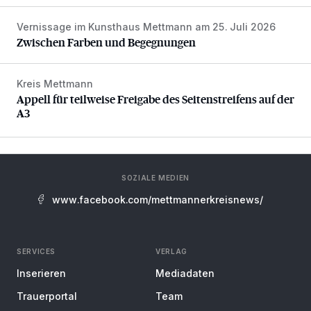
Vernissage im Kunsthaus Mettmann am 25. Juli 2026
Zwischen Farben und Begegnungen
Zwischen Farben und Begegnungen
Kreis Mettmann
Appell für teilweise Freigabe des Seitenstreifens auf der A
Appell für teilweise Freigabe des Seitenstreifens auf der
A3
SOZIALE MEDIEN
www.facebook.com/mettmannerkreisnews/
SERVICES
VERLAG
Inserieren
Mediadaten
Trauerportal
Team