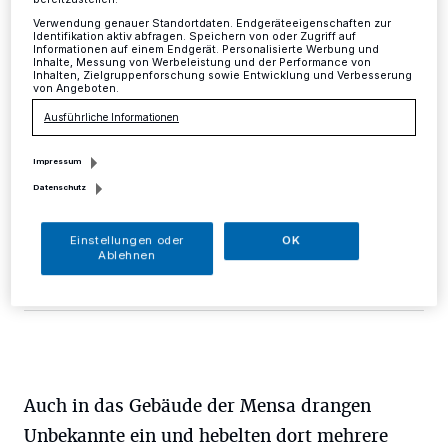
Verwendung genauer Standortdaten. Endgeräteeigenschaften zur
Mettmann
·
Das Berufskolleg Neandertal traf es in der
Identifikation aktiv abfragen. Speichern von oder Zugriff auf
Informationen auf einem Endgerät. Personalisierte Werbung und
Nacht von Freitag, 15 Uhr, bis Montag, 6.30 Uhr, an
Inhalte, Messung von Werbeleistung und der Performance von
der Koenneckestraße. Durch ein aufgehebeltes Fenster
Inhalten, Zielgruppenforschung sowie Entwicklung und Verbesserung
von Angeboten.
gelangte man in das Objekt, in welchem dann sämtliche
Türen zu Klassen- und Lehrerzimmern aufgehebelt
Ausführliche Informationen
wurden.
Impressum
Datenschutz
14.11.2016 , 15:56 Uhr
Eine Minute Lesezeit
Einstellungen oder
OK
Ablehnen
Auch in das Gebäude der Mensa drangen
Unbekannte ein und hebelten dort mehrere