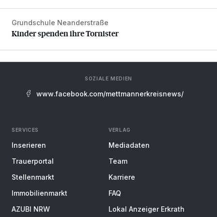
Grundschule Neanderstraße
Kinder spenden ihre Tornister
Kinder spenden ihre Tornister
SOZIALE MEDIEN
www.facebook.com/mettmannerkreisnews/
SERVICES
VERLAG
Inserieren
Mediadaten
Trauerportal
Team
Stellenmarkt
Karriere
Immobilienmarkt
FAQ
AZUBI NRW
Lokal Anzeiger Erkrath