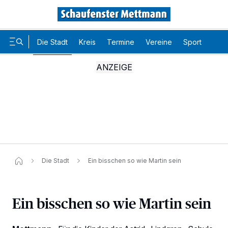
Die Stadt
Kreis
Termine
Vereine
Sport
Karr
Die Stadt
Ein bisschen so wie Martin sein
Ein bisschen so wie Martin sein
Wir und unsere
-Partner speichern und greifen auf
218
personenbezogene Daten wie Browserdaten oder eindeutige