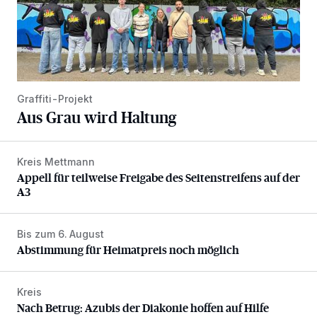
Graffiti-Projekt
Aus Grau wird Haltung
Kreis Mettmann
Appell für teilweise Freigabe des Seitenstreifens auf der A
Appell für teilweise Freigabe des Seitenstreifens auf der
A3
Bis zum 6. August
Abstimmung für Heimatpreis noch möglich
Abstimmung für Heimatpreis noch möglich
Kreis
Nach Betrug: Azubis der Diakonie hoffen auf Hilfe
Nach Betrug: Azubis der Diakonie hoffen auf Hilfe