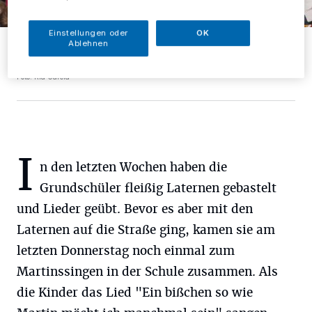
Einstellungen oder
OK
Anke Wiegard-Klein spielte die Gitarre, Schulleiterin Anja
Ablehnen
Schlösser-Schnelting und Sigrid Ehrhard aus dem Vorstand des
Martinverein Metzkausen halfen den Kindern stimmlich.
Foto: Ria Garcia
I
n den letzten Wochen haben die
Grundschüler fleißig Laternen gebastelt
und Lieder geübt. Bevor es aber mit den
Laternen auf die Straße ging, kamen sie am
letzten Donnerstag noch einmal zum
Martinssingen in der Schule zusammen. Als
die Kinder das Lied "Ein bißchen so wie