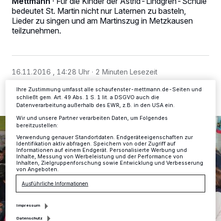
Mettmann
·
Für die Kinder der Astrid-Lindgren-Schule
Kennungen auf Ihrem Gerät zu. Durch Auswahl von OK aktivieren Sie
bedeutet St. Martin nicht nur Laternen zu basteln,
Tracking-Technologien für die unter „Wir und unsere Partner
Lieder zu singen und am Martinszug in Metzkausen
verarbeiten Daten, um Ihnen Dienste bereitzustellen“ aufgeführten
teilzunehmen.
Zwecke. Wenn Tracker deaktiviert sind, sind manche Inhalte und
Anzeigen möglicherweise nicht mehr so relevant für Sie. Sie können
dieses Menü jederzeit wieder aufrufen, um Ihre Einstellungen zu
ändern oder Ihre Einwilligung zu widerrufen, indem Sie auf den Link
Einstellungen oder Ablehnen am unteren Rand der Webseite klicken.
Ihre Einstellungen gelten innerhalb unseres Website. Weitere
16.11.2016 , 14:28 Uhr
2 Minuten Lesezeit
Informationen finden Sie in unserer Datenschutzerklärung.
Ihre Zustimmung umfasst alle schaufenster-mettmann.de-Seiten und
schließt gem. Art. 49 Abs. 1 S. 1 lit. a DSGVO auch die
Datenverarbeitung außerhalb des EWR, z.B. in den USA ein.
Wir und unsere Partner verarbeiten Daten, um Folgendes
bereitzustellen:
Verwendung genauer Standortdaten. Endgeräteeigenschaften zur
Identifikation aktiv abfragen. Speichern von oder Zugriff auf
Informationen auf einem Endgerät. Personalisierte Werbung und
Inhalte, Messung von Werbeleistung und der Performance von
Inhalten, Zielgruppenforschung sowie Entwicklung und Verbesserung
von Angeboten.
Ausführliche Informationen
Impressum
Datenschutz