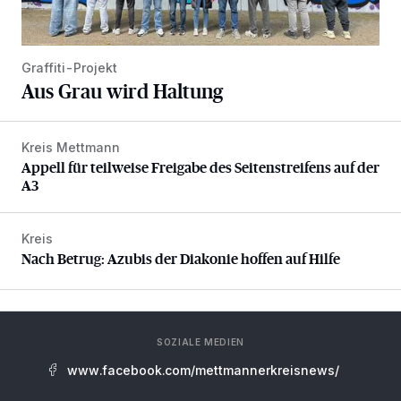
Graffiti-Projekt
Aus Grau wird Haltung
Kreis Mettmann
Appell für teilweise Freigabe des Seitenstreifens auf der A
Appell für teilweise Freigabe des Seitenstreifens auf der
A3
Kreis
Nach Betrug: Azubis der Diakonie hoffen auf Hilfe
Nach Betrug: Azubis der Diakonie hoffen auf Hilfe
SOZIALE MEDIEN
www.facebook.com/mettmannerkreisnews/