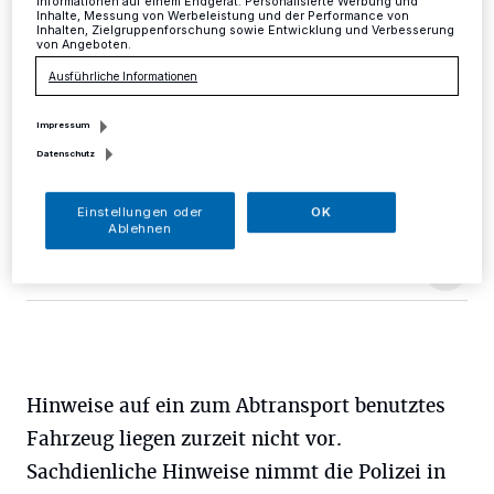
Informationen auf einem Endgerät. Personalisierte Werbung und
Inhalte, Messung von Werbeleistung und der Performance von
Mettmann
·
In der Zeit von Donnerstag, 18 Uhr, bis
Inhalten, Zielgruppenforschung sowie Entwicklung und Verbesserung
Freitag, 7 Uhr, wurden von dem Gelände einer Baustelle
von Angeboten.
an der Talstraße in Mettmann ca. 100 Meter
Ausführliche Informationen
Starkstromkabel im Wert von rund 500 Euro
entwendet.
Impressum
Datenschutz
03.03.2017 , 14:26 Uhr
Eine Minute Lesezeit
Einstellungen oder
OK
Ablehnen
Hinweise auf ein zum Abtransport benutztes
Fahrzeug liegen zurzeit nicht vor.
Sachdienliche Hinweise nimmt die Polizei in