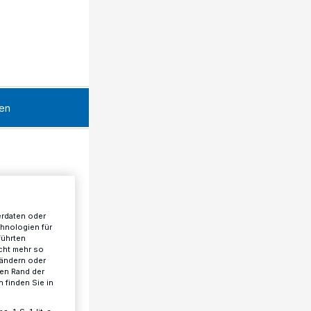
en
erdaten oder
chnologien für
führten
cht mehr so
 ändern oder
ren Rand der
 finden Sie in