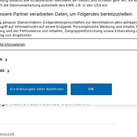
mung umfasst alle schaufenster-mettmann.de-Seiten und schließt gem. Art. 49 Abs.
die Datenverarbeitung außerhalb des EWR, z.B. in den USA ein.
nsere Partner verarbeiten Daten, um Folgendes bereitzustellen:
genauer Standortdaten. Endgeräteeigenschaften zur Identifikation aktiv abfrage
Landkarte...
griff auf Informationen auf einem Endgerät. Personalisierte Werbung und Inhalte
ung und der Performance von Inhalten, Zielgruppenforschung sowie Entwicklung
ng von Angeboten.
he Informationen
en Landkarte...
m
utz
in bewegtes Wochenende hinter sich. Die
usgelassen ihren Zug und zeigten einmal
Einstellungen oder Ablehnen
OK
feine "Zoch" in der Kreisstadt eine echte
tige Karnevalsfreunde sein kann.
esezeit