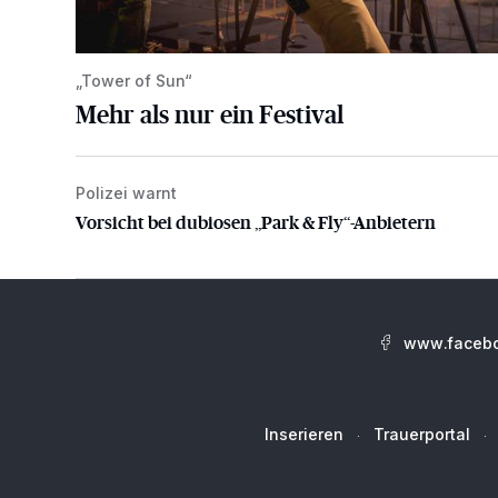
„Tower of Sun“
Mehr als nur ein Festival
Polizei warnt
Vorsicht bei dubiosen „Park & Fly“-Anbietern
Vorsicht bei dubiosen „Park & Fly“-Anbietern
www.facebo
Inserieren
Trauerportal