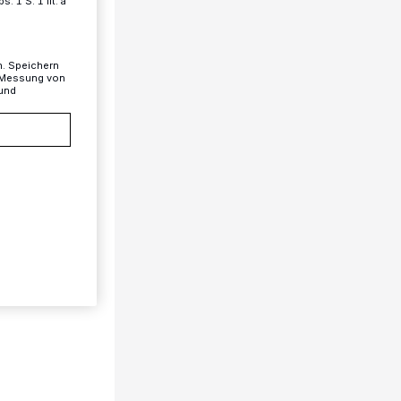
 1 S. 1 lit. a
n. Speichern
, Messung von
 und