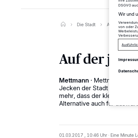
Ihre Zustim
DSGVO auch 
Wir und u
Verwendung 
Die Stadt
Auf der jecken 
von oder Zu
Werbeleist
Verbesseru
Ausführlic
Auf der jeck
Impressu
Datensch
Mettmann
·
Mettmann hat e
Jecken der Stadt feierten a
mehr, dass der kleine, aber 
Alternative auch für auswär
01.03.2017 , 10:46 Uhr
Eine Minute L