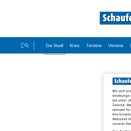
Die Stadt
Kreis
Termine
Vereine
Wir und un
eindeutige 
die unter „
Zwecke. Wen
relevant fü
Ihre Einwil
Webseite kl
unserer Da