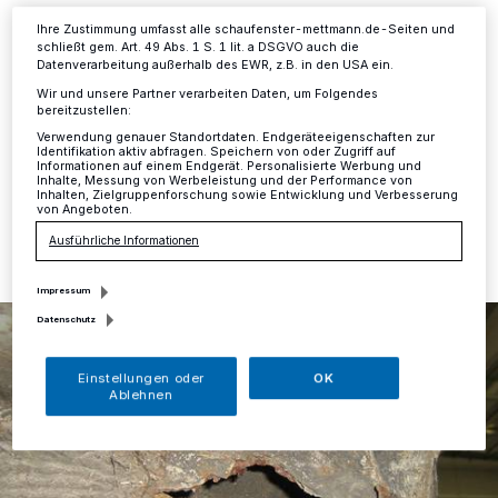
Informationen finden Sie in unserer Datenschutzerklärung.
Mettmann
·
Am Mittwochvormittag überprüfte ein
Ihre Zustimmung umfasst alle schaufenster-mettmann.de-Seiten und
Kradfahrer des Verkehrsdienstes Mettmann an der
schließt gem. Art. 49 Abs. 1 S. 1 lit. a DSGVO auch die
Düsseldorfer Straße in Mettmann gegen 11Uhr einen
Datenverarbeitung außerhalb des EWR, z.B. in den USA ein.
als Schrottsammler gekennzeichneten LKW Ford mit
Wir und unsere Partner verarbeiten Daten, um Folgendes
"A"-Schild.
bereitzustellen:
Verwendung genauer Standortdaten. Endgeräteeigenschaften zur
Identifikation aktiv abfragen. Speichern von oder Zugriff auf
Informationen auf einem Endgerät. Personalisierte Werbung und
Inhalte, Messung von Werbeleistung und der Performance von
Inhalten, Zielgruppenforschung sowie Entwicklung und Verbesserung
14.06.2018 , 12:29 Uhr
Eine Minute Lesezeit
von Angeboten.
Ausführliche Informationen
Impressum
Datenschutz
Einstellungen oder
OK
Ablehnen