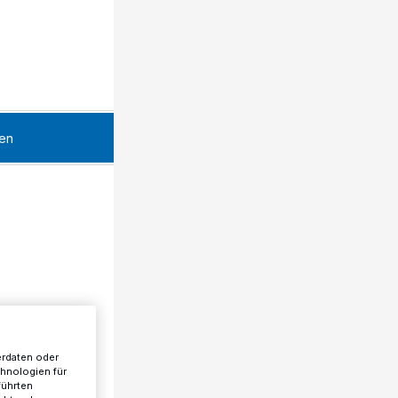
en
erdaten oder
chnologien für
führten