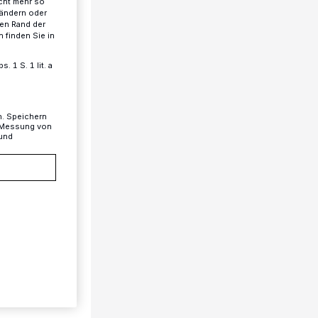
cht mehr so
 ändern oder
ren Rand der
 finden Sie in
 1 S. 1 lit. a
n. Speichern
, Messung von
 und