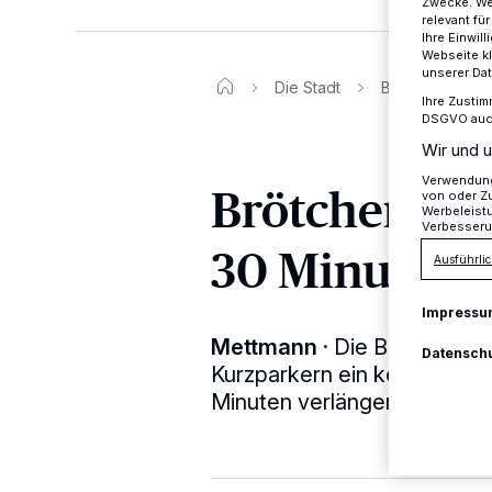
Zwecke. Wen
relevant fü
Ihre Einwil
Webseite kl
unserer Da
Die Stadt
Brötchentaste 
Ihre Zustim
DSGVO auch 
Wir und u
Verwendung 
Brötchentast
von oder Zu
Werbeleist
Verbesseru
30 Minuten 
Ausführlic
Impressu
Mettmann
·
Die Brötchenta
Datensch
Kurzparkern ein kostenloses
Minuten verlängert werden.