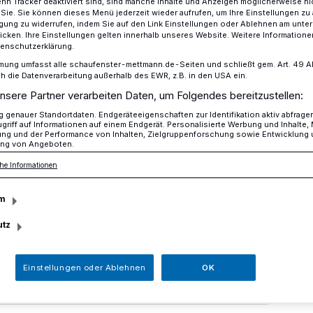
n Tracker deaktiviert sind, sind manche Inhalte und Anzeigen möglicherweise ni
r Sie. Sie können dieses Menü jederzeit wieder aufrufen, um Ihre Einstellungen zu
ligung zu widerrufen, indem Sie auf den Link Einstellungen oder Ablehnen am unte
icken. Ihre Einstellungen gelten innerhalb unseres Website. Weitere Informationen
tenschutzerklärung.
soll wieder auf 30 Minuten verlängert werden
mung umfasst alle schaufenster-mettmann.de-Seiten und schließt gem. Art. 49 Abs.
die Datenverarbeitung außerhalb des EWR, z.B. in den USA ein.
nsere Partner verarbeiten Daten, um Folgendes bereitzustellen:
genauer Standortdaten. Endgeräteeigenschaften zur Identifikation aktiv abfrage
e soll wieder auf
griff auf Informationen auf einem Endgerät. Personalisierte Werbung und Inhalte
ung und der Performance von Inhalten, Zielgruppenforschung sowie Entwicklung
ng von Angeboten.
verlängert werden
he Informationen
m
ste, die an Parkscheinautomaten
utz
 Parken ermöglicht, soll von 15 auf 30
Einstellungen oder Ablehnen
OK