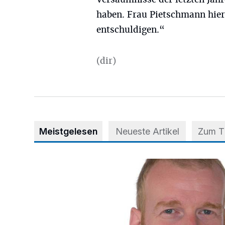
haben. Frau Pietschmann hierf
entschuldigen.“
(dir)
Meistgelesen
Neueste Artikel
Zum 
Neuer Oberarzt für Unfallchirurgie und Orthopädie i