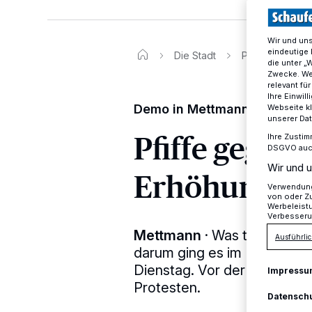
Wir und un
eindeutige 
Die Stadt
Pfiffe gegen 
die unter „
Zwecke. Wen
relevant fü
Ihre Einwil
Demo in Mettmann
Webseite kl
unserer Da
Pfiffe gegen
Ihre Zustim
DSGVO auch 
Wir und u
Erhöhung
Verwendung 
von oder Zu
Werbeleist
Verbesseru
Mettmann
·
Was tun gegen d
Ausführlic
darum ging es im Haupt- u
Dienstag. Vor der Sitzung k
Impressu
Protesten.
Datensch