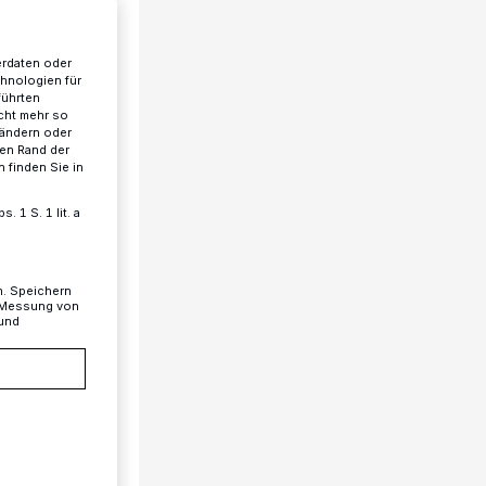
erdaten oder
chnologien für
führten
cht mehr so
 ändern oder
ren Rand der
 finden Sie in
 1 S. 1 lit. a
n. Speichern
, Messung von
 und