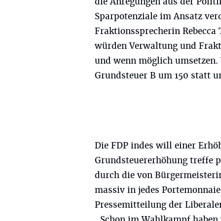
die Anregungen aus der Polit
Sparpotenziale im Ansatz ver
Fraktionssprecherin Rebecca T
würden Verwaltung und Frakt
und wenn möglich umsetzen. 
Grundsteuer B um 150 statt u
Die FDP indes will einer Erh
Grundsteuererhöhung treffe p
durch die von Bürgermeister
massiv in jedes Portemonnaie 
Pressemitteilung der Liberale
„Schon im Wahlkampf haben wi