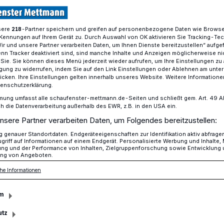
sere
-Partner speichern und greifen auf personenbezogene Daten wie Brows
218
Kennungen auf Ihrem Gerät zu. Durch Auswahl von OK aktivieren Sie Tracking-Te
Grundsteuer-Erhöhung
Wir und unsere Partner verarbeiten Daten, um Ihnen Dienste bereitzustellen“ aufge
n Tracker deaktiviert sind, sind manche Inhalte und Anzeigen möglicherweise ni
r Sie. Sie können dieses Menü jederzeit wieder aufrufen, um Ihre Einstellungen zu
ligung zu widerrufen, indem Sie auf den Link Einstellungen oder Ablehnen am unte
icken. Ihre Einstellungen gelten innerhalb unseres Website. Weitere Informationen
tenschutzerklärung.
 Grundsteuer-
mung umfasst alle schaufenster-mettmann.de-Seiten und schließt gem. Art. 49 Abs.
die Datenverarbeitung außerhalb des EWR, z.B. in den USA ein.
nsere Partner verarbeiten Daten, um Folgendes bereitzustellen:
genauer Standortdaten. Endgeräteeigenschaften zur Identifikation aktiv abfrage
griff auf Informationen auf einem Endgerät. Personalisierte Werbung und Inhalte
ung und der Performance von Inhalten, Zielgruppenforschung sowie Entwicklung
ng von Angeboten.
ie finanzielle Schieflage der Stadt –
he Informationen
nd Finanzausschuss am vergangenen
am es vor der Stadthalle zu lautstarken
m
utz