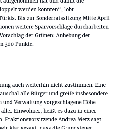
ik aufgenommen hat und damit die
doppelt werden konnten“, lobt
ürkis. Bis zur Sonderratssitzung Mitte April
ionen weitere Sparvorschläge durcharbeiten
Vorschlag der Grünen: Anhebung der
m 300 Punkte.
öhung auch weiterhin nicht zustimmen. Eine
auschal alle Bürger und greife insbesondere
in und Verwaltung vorgeschlagene Höhe
aller Einwohner, heißt es dazu in einer
n. Fraktionsvorsitzende Andrea Metz sagt:
r klar gesagt, dass die Grundsteuer