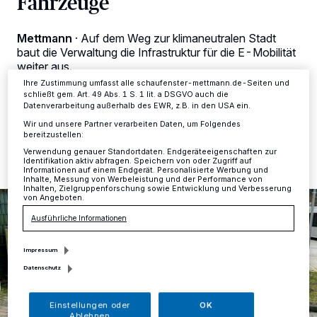
Fahrzeuge
Anzeigen möglicherweise nicht mehr so relevant für Sie. Sie können
dieses Menü jederzeit wieder aufrufen, um Ihre Einstellungen zu
ändern oder Ihre Einwilligung zu widerrufen, indem Sie auf den Link
Mettmann
·
Auf dem Weg zur klimaneutralen Stadt
Einstellungen oder Ablehnen am unteren Rand der Webseite klicken.
baut die Verwaltung die Infrastruktur für die E-Mobilität
Ihre Einstellungen gelten innerhalb unseres Website. Weitere
weiter aus.
Informationen finden Sie in unserer Datenschutzerklärung.
Ihre Zustimmung umfasst alle schaufenster-mettmann.de-Seiten und
schließt gem. Art. 49 Abs. 1 S. 1 lit. a DSGVO auch die
Datenverarbeitung außerhalb des EWR, z.B. in den USA ein.
05.12.2024 , 10:55 Uhr
Eine Minute Lesezeit
Wir und unsere Partner verarbeiten Daten, um Folgendes
bereitzustellen:
Verwendung genauer Standortdaten. Endgeräteeigenschaften zur
Identifikation aktiv abfragen. Speichern von oder Zugriff auf
Informationen auf einem Endgerät. Personalisierte Werbung und
Inhalte, Messung von Werbeleistung und der Performance von
Inhalten, Zielgruppenforschung sowie Entwicklung und Verbesserung
von Angeboten.
Ausführliche Informationen
Impressum
Datenschutz
Einstellungen oder
OK
Ablehnen