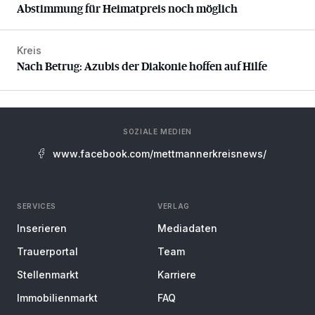
Abstimmung für Heimatpreis noch möglich
Kreis
Nach Betrug: Azubis der Diakonie hoffen auf Hilfe
Nach Betrug: Azubis der Diakonie hoffen auf Hilfe
SOZIALE MEDIEN
www.facebook.com/mettmannerkreisnews/
SERVICES
VERLAG
Inserieren
Mediadaten
Trauerportal
Team
Stellenmarkt
Karriere
Immobilienmarkt
FAQ