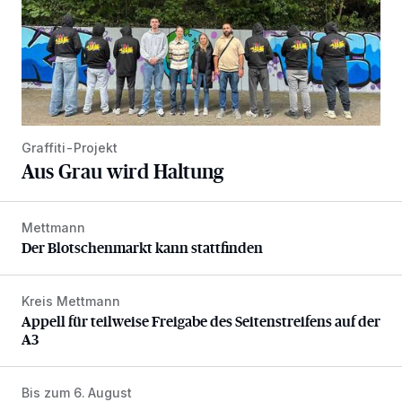
Graffiti-Projekt
Aus Grau wird Haltung
Mettmann
Der Blotschenmarkt kann stattfinden
Der Blotschenmarkt kann stattfinden
Kreis Mettmann
Appell für teilweise Freigabe des Seitenstreifens auf der A
Appell für teilweise Freigabe des Seitenstreifens auf der
A3
Bis zum 6. August
Abstimmung für Heimatpreis noch möglich