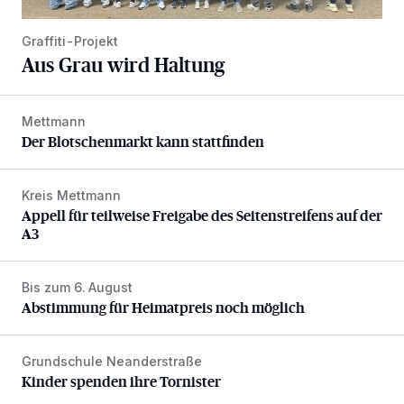
Graffiti-Projekt
Aus Grau wird Haltung
Mettmann
Der Blotschenmarkt kann stattfinden
Der Blotschenmarkt kann stattfinden
Kreis Mettmann
Appell für teilweise Freigabe des Seitenstreifens auf der A
Appell für teilweise Freigabe des Seitenstreifens auf der
A3
Bis zum 6. August
Abstimmung für Heimatpreis noch möglich
Abstimmung für Heimatpreis noch möglich
Grundschule Neanderstraße
Kinder spenden ihre Tornister
Kinder spenden ihre Tornister