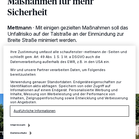
Maßnahmen für mehr
Tracking-Technologien für die unter „Wir und unsere Partner
Sicherheit
verarbeiten Daten, um Ihnen Dienste bereitzustellen“ aufgeführten
Zwecke. Wenn Tracker deaktiviert sind, sind manche Inhalte und
Anzeigen möglicherweise nicht mehr so relevant für Sie. Sie können
dieses Menü jederzeit wieder aufrufen, um Ihre Einstellungen zu
Mettmann
·
Mit einigen gezielten Maßnahmen soll das
ändern oder Ihre Einwilligung zu widerrufen, indem Sie auf den Link
Unfallrisiko auf der Talstraße an der Einmündung zur
Einstellungen oder Ablehnen am unteren Rand der Webseite klicken.
Ihre Einstellungen gelten innerhalb unseres Website. Weitere
Breite Straße minimiert werden.
Informationen finden Sie in unserer Datenschutzerklärung.
Ihre Zustimmung umfasst alle schaufenster-mettmann.de-Seiten und
schließt gem. Art. 49 Abs. 1 S. 1 lit. a DSGVO auch die
Datenverarbeitung außerhalb des EWR, z.B. in den USA ein.
01.08.2024 , 13:12 Uhr
2 Minuten Lesezeit
Wir und unsere Partner verarbeiten Daten, um Folgendes
bereitzustellen:
Verwendung genauer Standortdaten. Endgeräteeigenschaften zur
Identifikation aktiv abfragen. Speichern von oder Zugriff auf
Informationen auf einem Endgerät. Personalisierte Werbung und
Inhalte, Messung von Werbeleistung und der Performance von
Inhalten, Zielgruppenforschung sowie Entwicklung und Verbesserung
von Angeboten.
Ausführliche Informationen
Impressum
Datenschutz