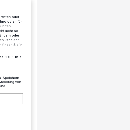
erdaten oder
chnologien für
führten
cht mehr so
 ändern oder
ren Rand der
 finden Sie in
 1 S. 1 lit. a
n. Speichern
, Messung von
 und