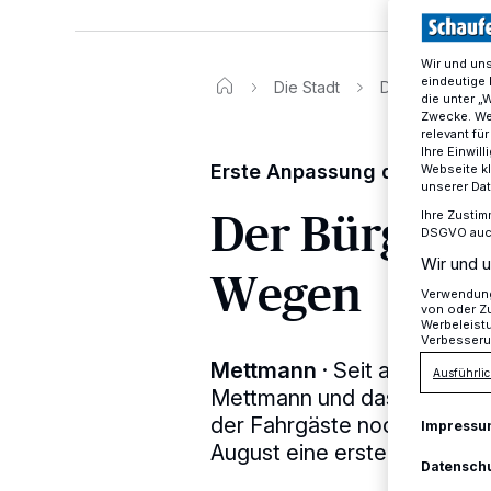
Wir und un
eindeutige 
Die Stadt
Der Bürgerbus
die unter „
Zwecke. Wen
relevant fü
Ihre Einwil
Erste Anpassung der Route
Webseite kl
unserer Da
Der Bürgerb
Ihre Zustim
DSGVO auch 
Wir und u
Wegen
Verwendung 
von oder Zu
Werbeleist
Verbesseru
Mettmann
·
Seit anderthalb
Ausführlic
Mettmann und das mit steig
der Fahrgäste noch besser 
Impressu
August eine erste Anpassun
Datensch