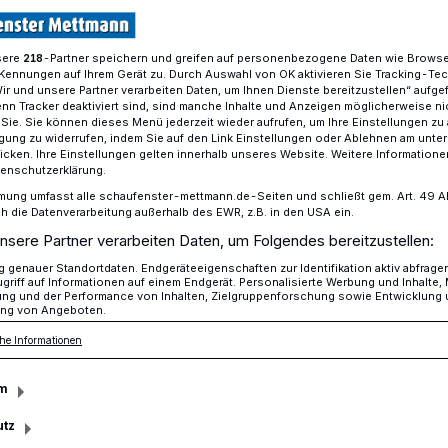
sere
-Partner speichern und greifen auf personenbezogene Daten wie Brows
218
Kennungen auf Ihrem Gerät zu. Durch Auswahl von OK aktivieren Sie Tracking-Te
 auf neuen Wegen - Erste Anpassung der Route
Wir und unsere Partner verarbeiten Daten, um Ihnen Dienste bereitzustellen“ aufge
n Tracker deaktiviert sind, sind manche Inhalte und Anzeigen möglicherweise ni
r Sie. Sie können dieses Menü jederzeit wieder aufrufen, um Ihre Einstellungen zu
ligung zu widerrufen, indem Sie auf den Link Einstellungen oder Ablehnen am unte
icken. Ihre Einstellungen gelten innerhalb unseres Website. Weitere Informationen
tenschutzerklärung.
us auf neuen
mung umfasst alle schaufenster-mettmann.de-Seiten und schließt gem. Art. 49 Abs.
die Datenverarbeitung außerhalb des EWR, z.B. in den USA ein.
nsere Partner verarbeiten Daten, um Folgendes bereitzustellen:
genauer Standortdaten. Endgeräteeigenschaften zur Identifikation aktiv abfrage
griff auf Informationen auf einem Endgerät. Personalisierte Werbung und Inhalte
ung und der Performance von Inhalten, Zielgruppenforschung sowie Entwicklung
ng von Angeboten.
 Jahren rollt der Bürgerbus durch
he Informationen
ender Beliebtheit. Um den Bedürfnissen
gerecht zu werden, gibt es nun ab Ende
m
g der Route.
utz