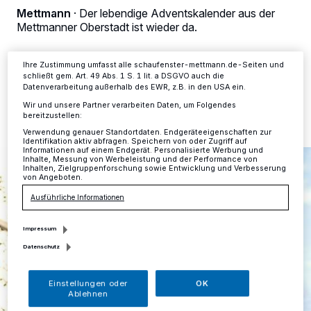
dieses Menü jederzeit wieder aufrufen, um Ihre Einstellungen zu
Mettmann
·
Der lebendige Adventskalender aus der
ändern oder Ihre Einwilligung zu widerrufen, indem Sie auf den Link
Mettmanner Oberstadt ist wieder da.
Einstellungen oder Ablehnen am unteren Rand der Webseite klicken.
Ihre Einstellungen gelten innerhalb unseres Website. Weitere
Informationen finden Sie in unserer Datenschutzerklärung.
Ihre Zustimmung umfasst alle schaufenster-mettmann.de-Seiten und
schließt gem. Art. 49 Abs. 1 S. 1 lit. a DSGVO auch die
28.11.2024 , 12:00 Uhr
Eine Minute Lesezeit
Datenverarbeitung außerhalb des EWR, z.B. in den USA ein.
Wir und unsere Partner verarbeiten Daten, um Folgendes
bereitzustellen:
Verwendung genauer Standortdaten. Endgeräteeigenschaften zur
Identifikation aktiv abfragen. Speichern von oder Zugriff auf
Informationen auf einem Endgerät. Personalisierte Werbung und
Inhalte, Messung von Werbeleistung und der Performance von
Inhalten, Zielgruppenforschung sowie Entwicklung und Verbesserung
von Angeboten.
Ausführliche Informationen
Impressum
Datenschutz
Einstellungen oder
OK
Ablehnen