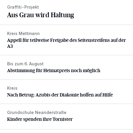
Graffiti-Projekt
Aus Grau wird Haltung
Kreis Mettmann
Appell für teilweise Freigabe des Seitenstreifens auf der A
Appell für teilweise Freigabe des Seitenstreifens auf der
A3
Bis zum 6. August
Abstimmung für Heimatpreis noch möglich
Abstimmung für Heimatpreis noch möglich
Kreis
Nach Betrug: Azubis der Diakonie hoffen auf Hilfe
Nach Betrug: Azubis der Diakonie hoffen auf Hilfe
Grundschule Neanderstraße
Kinder spenden ihre Tornister
Kinder spenden ihre Tornister