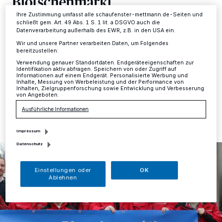
Blotschenmarkt
Informationen finden Sie in unserer Datenschutzerklärung.
Ihre Zustimmung umfasst alle schaufenster-mettmann.de-Seiten und
schließt gem. Art. 49 Abs. 1 S. 1 lit. a DSGVO auch die
Mettmann
·
An diesem Wochenende startet der
Datenverarbeitung außerhalb des EWR, z.B. in den USA ein.
Budenzauber in der Oberstadt, in den die Herrschaften
Wir und unsere Partner verarbeiten Daten, um Folgendes
auf dem Foto einmal mehr jede Menge Engagement
bereitzustellen:
und Herzblut haben fließen lassen.
Verwendung genauer Standortdaten. Endgeräteeigenschaften zur
Identifikation aktiv abfragen. Speichern von oder Zugriff auf
Informationen auf einem Endgerät. Personalisierte Werbung und
Inhalte, Messung von Werbeleistung und der Performance von
Inhalten, Zielgruppenforschung sowie Entwicklung und Verbesserung
von Angeboten.
28.11.2024 , 11:54 Uhr
Eine Minute Lesezeit
Ausführliche Informationen
Impressum
Datenschutz
Einstellungen oder
OK
Ablehnen