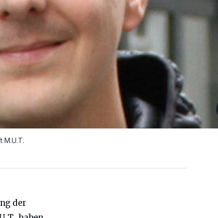
t M.U.T.
ung der
U.T. haben