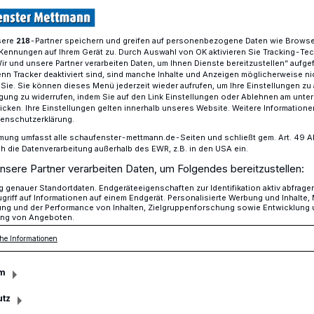
sere
-Partner speichern und greifen auf personenbezogene Daten wie Brows
218
Kennungen auf Ihrem Gerät zu. Durch Auswahl von OK aktivieren Sie Tracking-Te
enschen nach ihrer Meinung
Wir und unsere Partner verarbeiten Daten, um Ihnen Dienste bereitzustellen“ aufge
n Tracker deaktiviert sind, sind manche Inhalte und Anzeigen möglicherweise ni
r Sie. Sie können dieses Menü jederzeit wieder aufrufen, um Ihre Einstellungen zu
ligung zu widerrufen, indem Sie auf den Link Einstellungen oder Ablehnen am unte
 zum 24. November
icken. Ihre Einstellungen gelten innerhalb unseres Website. Weitere Informationen
tenschutzerklärung.
 Menschen nach
mung umfasst alle schaufenster-mettmann.de-Seiten und schließt gem. Art. 49 Abs.
die Datenverarbeitung außerhalb des EWR, z.B. in den USA ein.
nsere Partner verarbeiten Daten, um Folgendes bereitzustellen:
ng
genauer Standortdaten. Endgeräteeigenschaften zur Identifikation aktiv abfrage
griff auf Informationen auf einem Endgerät. Personalisierte Werbung und Inhalte
ung und der Performance von Inhalten, Zielgruppenforschung sowie Entwicklung
ng von Angeboten.
 Menschen in Mettmann zu wichtigen
he Informationen
llte die Wählergemeinschaft M.U.T.
November bis zum 24. November eine
m
utz