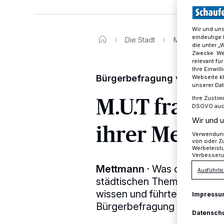
Wir und un
eindeutige 
Die Stadt
M.U.T fragte M
die unter „
Zwecke. Wen
relevant fü
Ihre Einwil
Bürgerbefragung vom 3. bis
Webseite kl
unserer Da
M.U.T fragte
Ihre Zustim
DSGVO auch 
Wir und u
ihrer Meinu
Verwendung 
von oder Zu
Werbeleist
Verbesseru
Mettmann
·
Was denken die
Ausführlic
städtischen Themen? Das wo
wissen und führte vom 3. 
Impressu
Bürgerbefragung durch.
Datensch