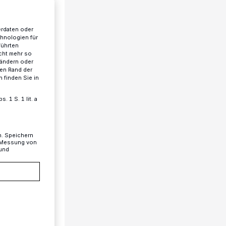
erdaten oder
chnologien für
führten
cht mehr so
 ändern oder
ren Rand der
 finden Sie in
 1 S. 1 lit. a
n. Speichern
, Messung von
 und