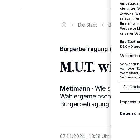
eindeutige 
die unter „
Zwecke. Wen
relevant fü
Ihre Einwil
Die Stadt
Bürgerbefragun
Webseite kl
unserer Da
Ihre Zustim
DSGVO auch 
Bürgerbefragung im Internet
Wir und u
M.U.T. will’s
Verwendung 
von oder Zu
Werbeleist
Verbesseru
Mettmann
·
Wie schon im v
Ausführlic
Wählergemeinschaft M.U.T.
Impressu
Bürgerbefragung im Internet
Datensch
07.11.2024 , 13:58 Uhr
Eine Minute 