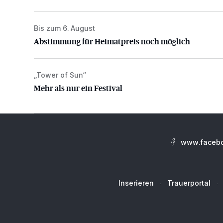
Bis zum 6. August
Abstimmung für Heimatpreis noch möglich
Abstimmung für Heimatpreis noch möglich
„Tower of Sun“
Mehr als nur ein Festival
Mehr als nur ein Festival
www.facebo
Inserieren
Trauerportal