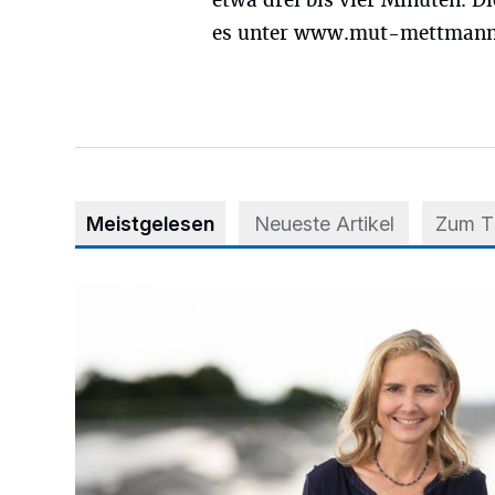
etwa drei bis vier Minuten. 
es unter www.mut-mettmann
Meistgelesen
Neueste Artikel
Zum 
Appell für teilweise Freigabe des Seitenstreifens auf