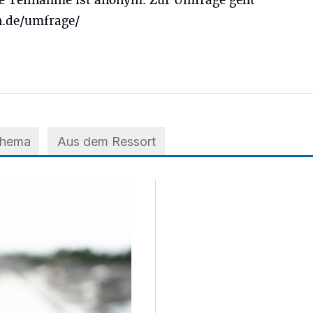
Die Teilnahme ist anonym. Zur Umfrage geht
.de/umfrage/
Thema
Aus dem Ressort
 der A3