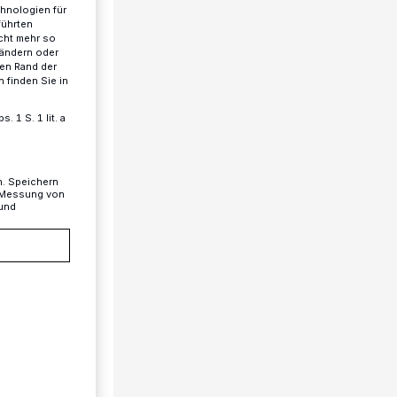
chnologien für
führten
cht mehr so
 ändern oder
ren Rand der
 finden Sie in
 1 S. 1 lit. a
n. Speichern
, Messung von
 und