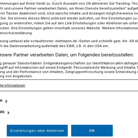
Kennungen auf Ihrem Gerät zu. Durch Auswahl von OK aktivieren Sie Tracking-Te
Wir und unsere Partner verarbeiten Daten, um Ihnen Dienste bereitzustellen“ aufge
n Tracker deaktiviert sind, sind manche Inhalte und Anzeigen möglicherweise ni
r Sie. Sie können dieses Menü jederzeit wieder aufrufen, um Ihre Einstellungen zu
ligung zu widerrufen, indem Sie auf den Link Einstellungen oder Ablehnen am unte
g: M.U.T. will’s wissen
icken. Ihre Einstellungen gelten innerhalb unseres Website. Weitere Informationen
tenschutzerklärung.
mung umfasst alle schaufenster-mettmann.de-Seiten und schließt gem. Art. 49 Abs.
die Datenverarbeitung außerhalb des EWR, z.B. in den USA ein.
nsere Partner verarbeiten Daten, um Folgendes bereitzustellen:
 wissen
genauer Standortdaten. Endgeräteeigenschaften zur Identifikation aktiv abfrage
griff auf Informationen auf einem Endgerät. Personalisierte Werbung und Inhalte
ung und der Performance von Inhalten, Zielgruppenforschung sowie Entwicklung
ng von Angeboten.
ergangenen Jahr lädt die
he Informationen
 die Menschen in Mettmann zur
m
 ein.
utz
Einstellungen oder Ablehnen
OK
Lesezeit