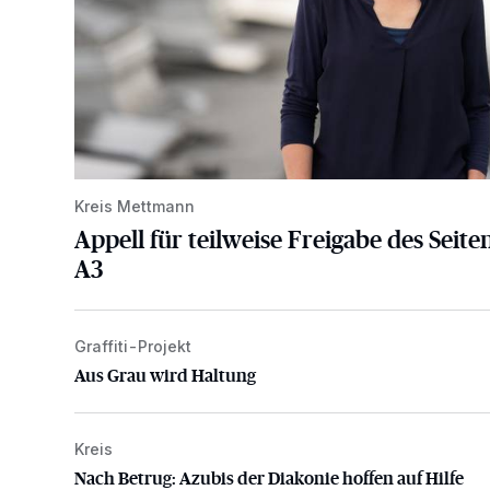
Kreis Mettmann
Appell für teilweise Freigabe des Seite
A3
Graffiti-Projekt
Aus Grau wird Haltung
Aus Grau wird Haltung
Kreis
Nach Betrug: Azubis der Diakonie hoffen auf Hilfe
Nach Betrug: Azubis der Diakonie hoffen auf Hilfe