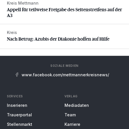
Kreis Mettmann
Appell für teilweise Freigabe des Seitenstreifens auf der A
Appell für teilweise Freigabe des Seitenstreifens auf der
A3
Kreis
Nach Betrug: Azubis der Diakonie hoffen auf Hilfe
Nach Betrug: Azubis der Diakonie hoffen auf Hilfe
SOZIALE MEDIEN
www.facebook.com/mettmannerkreisnews/
SERVICES
VERLAG
Inserieren
Mediadaten
Trauerportal
Team
Stellenmarkt
Karriere