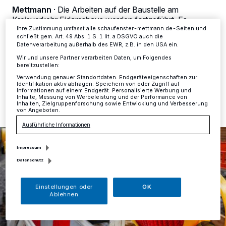
Ihre Einstellungen gelten innerhalb unseres Website. Weitere
Mettmann
·
Die Arbeiten auf der Baustelle am
Informationen finden Sie in unserer Datenschutzerklärung.
Kreisverkehr Eidamshaus werden fortgeführt. Es
handelt sich um eine kombinierte Maßnahme der
Ihre Zustimmung umfasst alle schaufenster-mettmann.de-Seiten und
schließt gem. Art. 49 Abs. 1 S. 1 lit. a DSGVO auch die
Rhenag und der Düsseldorfer Stadtwerke.
Datenverarbeitung außerhalb des EWR, z.B. in den USA ein.
Wir und unsere Partner verarbeiten Daten, um Folgendes
bereitzustellen:
Verwendung genauer Standortdaten. Endgeräteeigenschaften zur
21.06.2024 , 12:30 Uhr
Eine Minute Lesezeit
Identifikation aktiv abfragen. Speichern von oder Zugriff auf
Informationen auf einem Endgerät. Personalisierte Werbung und
Inhalte, Messung von Werbeleistung und der Performance von
Inhalten, Zielgruppenforschung sowie Entwicklung und Verbesserung
von Angeboten.
Ausführliche Informationen
Impressum
Datenschutz
Einstellungen oder
OK
Ablehnen