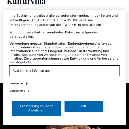
Kulturvilla
Ihre Einstellungen gelten innerhalb unseres Website. Weitere
Informationen finden Sie in unserer Datenschutzerklärung.
Mettmann
·
Puppenspieler Lutz Großmann besucht die
Ihre Zustimmung umfasst alle schaufenster-mettmann.de-Seiten und
Kulturvilla, um mit einer Horde Wildtieren, einer wilden
schließt gem. Art. 49 Abs. 1 S. 1 lit. a DSGVO auch die
Datenverarbeitung außerhalb des EWR, z.B. in den USA ein.
Menschenfamilie, einer großen Trommel und vor allem
einer sehr eigensinnigen Katze die Bühne zu bevölkern.
Wir und unsere Partner verarbeiten Daten, um Folgendes
bereitzustellen:
Verwendung genauer Standortdaten. Endgeräteeigenschaften zur
Identifikation aktiv abfragen. Speichern von oder Zugriff auf
Informationen auf einem Endgerät. Personalisierte Werbung und
Inhalte, Messung von Werbeleistung und der Performance von
20.06.2024 , 16:38 Uhr
Eine Minute Lesezeit
Inhalten, Zielgruppenforschung sowie Entwicklung und Verbesserung
von Angeboten.
Ausführliche Informationen
Impressum
Datenschutz
Einstellungen oder
OK
Ablehnen