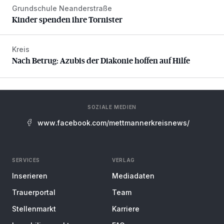
Grundschule Neanderstraße
Kinder spenden ihre Tornister
Kinder spenden ihre Tornister
Kreis
Nach Betrug: Azubis der Diakonie hoffen auf Hilfe
Nach Betrug: Azubis der Diakonie hoffen auf Hilfe
SOZIALE MEDIEN
www.facebook.com/mettmannerkreisnews/
SERVICES
VERLAG
Inserieren
Mediadaten
Trauerportal
Team
Stellenmarkt
Karriere