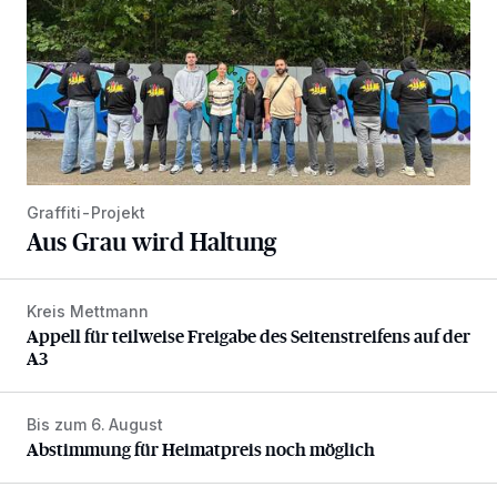
Graffiti-Projekt
Aus Grau wird Haltung
Kreis Mettmann
Appell für teilweise Freigabe des Seitenstreifens auf der A
Appell für teilweise Freigabe des Seitenstreifens auf der
A3
Bis zum 6. August
Abstimmung für Heimatpreis noch möglich
Abstimmung für Heimatpreis noch möglich