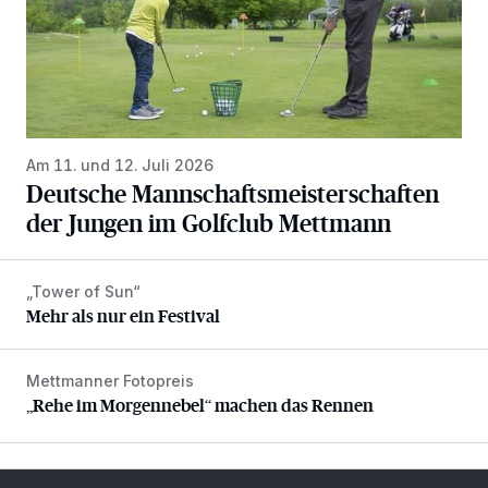
Am 11. und 12. Juli 2026
Deutsche Mannschaftsmeisterschaften
der Jungen im Golfclub Mettmann
„Tower of Sun“
Mehr als nur ein Festival
Mehr als nur ein Festival
Mettmanner Fotopreis
„Rehe im Morgennebel“ machen das Rennen
„Rehe im Morgennebel“ machen das Rennen