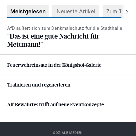
Meistgelesen
Neueste Artikel
Zum Thema
AfD äußert sich zum Denkmalschutz für die Stadthalle
"Das ist eine gute Nachricht für Mettmann!"
"Das ist eine gute Nachricht für
Mettmann!"
Feuerwehreinsatz in der Königshof-Galerie
Feuerwehreinsatz in der Königshof-Galerie
Trainieren und regenerieren
Trainieren und regenerieren
Alt Bewährtes trifft auf neue Eventkonzepte
Alt Bewährtes trifft auf neue Eventkonzepte
SOZIALE MEDIEN