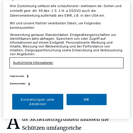
Schützenfest und Kirmes
Ihre Zustimmung umfasst alle schaufenster-mettmann.de-Seiten und
schließt gem. Art. 49 Abs. 1 S. 1 lit. a DSGVO auch die
Datenverarbeitung außerhalb des EWR, z.B. in den USA ein.
Mettmann
·
Vom 22. bis zum 26. Juni feiert die St.
Wir und unsere Partner verarbeiten Daten, um Folgendes
Sebastianus Schützenbruderschaft ihr Schützenfest.
bereitzustellen:
Dazu findet vom 22. bis zum 25. Juni die traditionelle
Verwendung genauer Standortdaten. Endgeräteeigenschaften zur
Johanniskirmes statt.
Identifikation aktiv abfragen. Speichern von oder Zugriff auf
Informationen auf einem Endgerät. Personalisierte Werbung und
Inhalte, Messung von Werbeleistung und der Performance von
Inhalten, Zielgruppenforschung sowie Entwicklung und Verbesserung
von Angeboten.
Ausführliche Informationen
15.06.2018 , 13:08 Uhr
Eine Minute Lesezeit
Impressum
Datenschutz
Einstellungen oder
OK
Ablehnen
A
us Sicherheitsgründen müssen die
Schützen umfangreiche