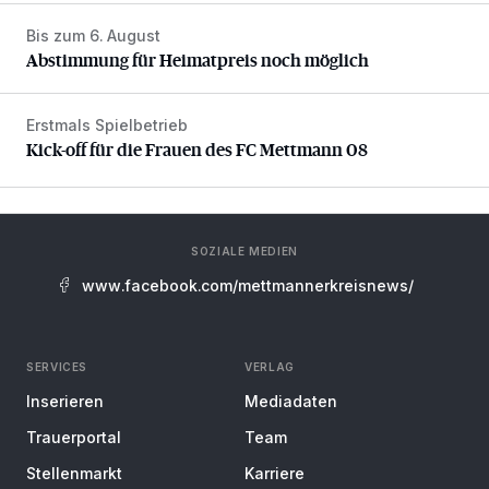
Bis zum 6. August
Abstimmung für Heimatpreis noch möglich
Abstimmung für Heimatpreis noch möglich
Erstmals Spielbetrieb
Kick-off für die Frauen des FC Mettmann 08
Kick-off für die Frauen des FC Mettmann 08
SOZIALE MEDIEN
www.facebook.com/mettmannerkreisnews/
SERVICES
VERLAG
Inserieren
Mediadaten
Trauerportal
Team
Stellenmarkt
Karriere