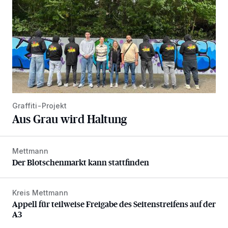
Graffiti-Projekt
Aus Grau wird Haltung
Mettmann
Der Blotschenmarkt kann stattfinden
Der Blotschenmarkt kann stattfinden
Kreis Mettmann
Appell für teilweise Freigabe des Seitenstreifens auf der A
Appell für teilweise Freigabe des Seitenstreifens auf der
A3