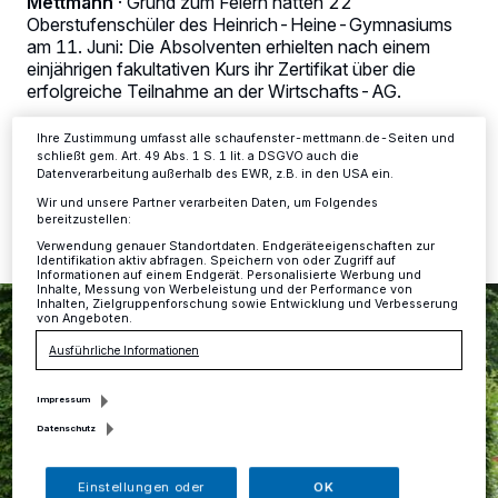
Mettmann
·
Grund zum Feiern hatten 22
Zwecke. Wenn Tracker deaktiviert sind, sind manche Inhalte und
Anzeigen möglicherweise nicht mehr so relevant für Sie. Sie können
Oberstufenschüler des Heinrich-Heine-Gymnasiums
dieses Menü jederzeit wieder aufrufen, um Ihre Einstellungen zu
am 11. Juni: Die Absolventen erhielten nach einem
ändern oder Ihre Einwilligung zu widerrufen, indem Sie auf den Link
einjährigen fakultativen Kurs ihr Zertifikat über die
Einstellungen oder Ablehnen am unteren Rand der Webseite klicken.
erfolgreiche Teilnahme an der Wirtschafts-AG.
Ihre Einstellungen gelten innerhalb unseres Website. Weitere
Informationen finden Sie in unserer Datenschutzerklärung.
Ihre Zustimmung umfasst alle schaufenster-mettmann.de-Seiten und
schließt gem. Art. 49 Abs. 1 S. 1 lit. a DSGVO auch die
Datenverarbeitung außerhalb des EWR, z.B. in den USA ein.
14.06.2018 , 14:28 Uhr
Eine Minute Lesezeit
Wir und unsere Partner verarbeiten Daten, um Folgendes
bereitzustellen:
Verwendung genauer Standortdaten. Endgeräteeigenschaften zur
Identifikation aktiv abfragen. Speichern von oder Zugriff auf
Informationen auf einem Endgerät. Personalisierte Werbung und
Inhalte, Messung von Werbeleistung und der Performance von
Inhalten, Zielgruppenforschung sowie Entwicklung und Verbesserung
von Angeboten.
Ausführliche Informationen
Impressum
Datenschutz
Einstellungen oder
OK