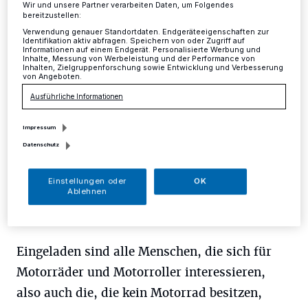
Wir und unsere Partner verarbeiten Daten, um Folgendes
bereitzustellen:
Mettmann
·
Zu einem festen Gottesdienst im
Verwendung genauer Standortdaten. Endgeräteeigenschaften zur
Gemeindekalender ist der Motorradgottesdienst
Identifikation aktiv abfragen. Speichern von oder Zugriff auf
Informationen auf einem Endgerät. Personalisierte Werbung und
geworden, der nun zum schon 22. Mal am Samstag,
Inhalte, Messung von Werbeleistung und der Performance von
22. April, um 9.30 Uhr gefeiert wird.
Inhalten, Zielgruppenforschung sowie Entwicklung und Verbesserung
von Angeboten.
Ausführliche Informationen
17.04.2017 , 13:44 Uhr
Eine Minute Lesezeit
Impressum
Datenschutz
Einstellungen oder
OK
Ablehnen
Eingeladen sind alle Menschen, die sich für
Motorräder und Motorroller interessieren,
also auch die, die kein Motorrad besitzen,