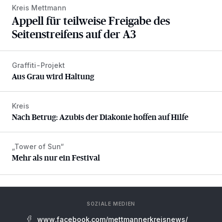
Kreis Mettmann
Appell für teilweise Freigabe des
Seitenstreifens auf der A3
Graffiti-Projekt
Aus Grau wird Haltung
Aus Grau wird Haltung
Kreis
Nach Betrug: Azubis der Diakonie hoffen auf Hilfe
Nach Betrug: Azubis der Diakonie hoffen auf Hilfe
„Tower of Sun“
Mehr als nur ein Festival
Mehr als nur ein Festival
SOZIALE MEDIEN
www.facebook.com/mettmannerkreisnews/