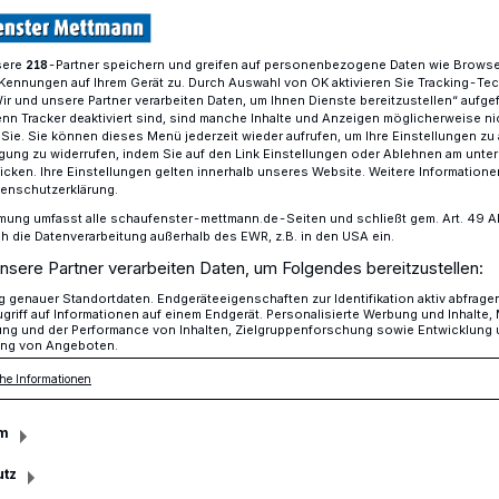
sere
-Partner speichern und greifen auf personenbezogene Daten wie Brows
218
Kennungen auf Ihrem Gerät zu. Durch Auswahl von OK aktivieren Sie Tracking-Te
 Mittel für pro familia
Wir und unsere Partner verarbeiten Daten, um Ihnen Dienste bereitzustellen“ aufge
n Tracker deaktiviert sind, sind manche Inhalte und Anzeigen möglicherweise ni
r Sie. Sie können dieses Menü jederzeit wieder aufrufen, um Ihre Einstellungen zu
ligung zu widerrufen, indem Sie auf den Link Einstellungen oder Ablehnen am unte
tiv aus
icken. Ihre Einstellungen gelten innerhalb unseres Website. Weitere Informationen
tenschutzerklärung.
lle Mittel für pro
mung umfasst alle schaufenster-mettmann.de-Seiten und schließt gem. Art. 49 Abs.
die Datenverarbeitung außerhalb des EWR, z.B. in den USA ein.
nsere Partner verarbeiten Daten, um Folgendes bereitzustellen:
genauer Standortdaten. Endgeräteeigenschaften zur Identifikation aktiv abfrage
griff auf Informationen auf einem Endgerät. Personalisierte Werbung und Inhalte
ung und der Performance von Inhalten, Zielgruppenforschung sowie Entwicklung
ng von Angeboten.
t 2018 fällt positiv aus und einige
he Informationen
eratungsstelle auch.
m
utz