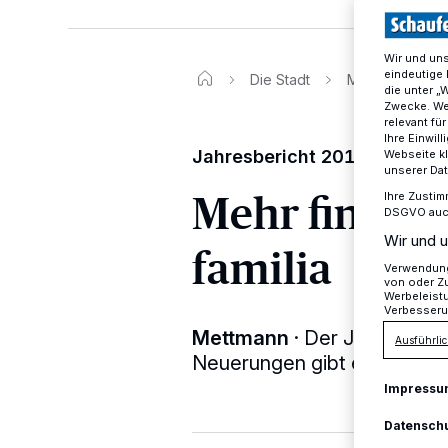
Wir und un
eindeutige 
Die Stadt
Mehr finanzielle
die unter „
Zwecke. Wen
relevant fü
Ihre Einwil
Jahresbericht 2018 fällt posi
Webseite kl
unserer Da
Mehr finanzie
Ihre Zustim
DSGVO auch 
Wir und u
familia
Verwendung 
von oder Zu
Werbeleist
Verbesseru
Mettmann
·
Der Jahresberich
Ausführlic
Neuerungen gibt es in der B
Impressu
Datensch