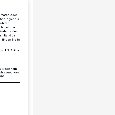
erdaten oder
chnologien für
führten
cht mehr so
 ändern oder
ren Rand der
 finden Sie in
 1 S. 1 lit. a
n. Speichern
, Messung von
 und