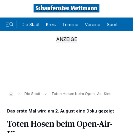
Die Stadt
Kreis
Termine
Vereine
Sport
Karr
Die Stadt
Toten Hosen beim Open-Air-Kino
Das erste Mal wird am 2. August eine Doku gezeigt
Toten Hosen beim Open-Air-
Wir und unsere
-Partner speichern und greifen auf
218
personenbezogene Daten wie Browserdaten oder eindeutige