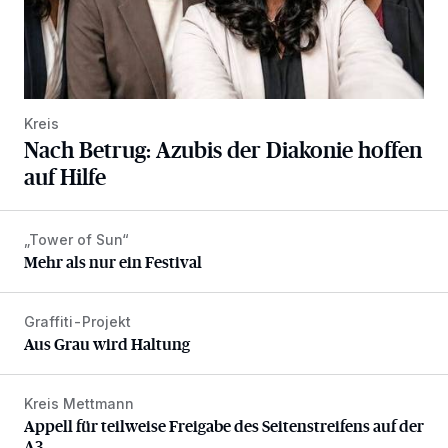
Kreis
Nach Betrug: Azubis der Diakonie hoffen
auf Hilfe
„Tower of Sun“
Mehr als nur ein Festival
Mehr als nur ein Festival
Graffiti-Projekt
Aus Grau wird Haltung
Aus Grau wird Haltung
Kreis Mettmann
Appell für teilweise Freigabe des Seitenstreifens auf der A
Appell für teilweise Freigabe des Seitenstreifens auf der
A3