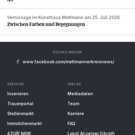
Vernissage im Kunsthaus Mettmann am 25. Juli 2026
Zwischen Farben und Begegnungen
Zwischen Farben und Begegnungen
SOZIALE MEDIEN
www.facebook.com/mettmannerkreisnews/
SERVICES
VERLAG
Inserieren
Mediadaten
Trauerportal
Team
Stellenmarkt
Karriere
Immobilienmarkt
FAQ
AZUBI NRW
Lokal Anzeiger Erkrath