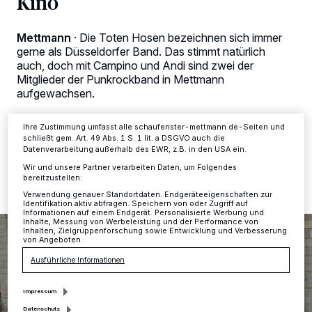
Kino
Kennungen auf Ihrem Gerät zu. Durch Auswahl von OK aktivieren Sie
Tracking-Technologien für die unter „Wir und unsere Partner
verarbeiten Daten, um Ihnen Dienste bereitzustellen“ aufgeführten
Mettmann
·
Die Toten Hosen bezeichnen sich immer
Zwecke. Wenn Tracker deaktiviert sind, sind manche Inhalte und
gerne als Düsseldorfer Band. Das stimmt natürlich
Anzeigen möglicherweise nicht mehr so relevant für Sie. Sie können
auch, doch mit Campino und Andi sind zwei der
dieses Menü jederzeit wieder aufrufen, um Ihre Einstellungen zu
ändern oder Ihre Einwilligung zu widerrufen, indem Sie auf den Link
Mitglieder der Punkrockband in Mettmann
Einstellungen oder Ablehnen am unteren Rand der Webseite klicken.
aufgewachsen.
Ihre Einstellungen gelten innerhalb unseres Website. Weitere
Informationen finden Sie in unserer Datenschutzerklärung.
Ihre Zustimmung umfasst alle schaufenster-mettmann.de-Seiten und
schließt gem. Art. 49 Abs. 1 S. 1 lit. a DSGVO auch die
Datenverarbeitung außerhalb des EWR, z.B. in den USA ein.
16.07.2019 , 14:45 Uhr
2 Minuten Lesezeit
Wir und unsere Partner verarbeiten Daten, um Folgendes
bereitzustellen:
Verwendung genauer Standortdaten. Endgeräteeigenschaften zur
Identifikation aktiv abfragen. Speichern von oder Zugriff auf
Informationen auf einem Endgerät. Personalisierte Werbung und
Inhalte, Messung von Werbeleistung und der Performance von
Inhalten, Zielgruppenforschung sowie Entwicklung und Verbesserung
von Angeboten.
Ausführliche Informationen
Impressum
Datenschutz