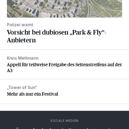
Polizei warnt
Vorsicht bei dubiosen „Park & Fly“-
Anbietern
Kreis Mettmann
Appell für teilweise Freigabe des Seitenstreifens auf der A
Appell für teilweise Freigabe des Seitenstreifens auf der
A3
„Tower of Sun“
Mehr als nur ein Festival
Mehr als nur ein Festival
SOZIALE MEDIEN