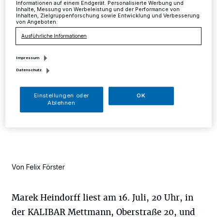
Mettmann
·
Der Mettmanner Marek Heindorff liest aus
Informationen auf einem Endgerät. Personalisierte Werbung und
seinem Roman "Das Leben ist Brosig". Ein Buch, voll
Inhalte, Messung von Werbeleistung und der Performance von
Inhalten, Zielgruppenforschung sowie Entwicklung und Verbesserung
gespickt mit skurrilen, lustigen und mitunter
von Angeboten.
tiefgründigen Geschichten, stets pulsierend im Takt
Ausführliche Informationen
lauter Musik, voll von junger und wilder Romantik.
Impressum
Datenschutz
23.05.2014 , 00:00 Uhr
Eine Minute Lesezeit
Einstellungen oder
OK
Ablehnen
Von Felix Förster
Marek Heindorff liest am 16. Juli, 20 Uhr, in
der KALIBAR Mettmann, Oberstraße 20, und