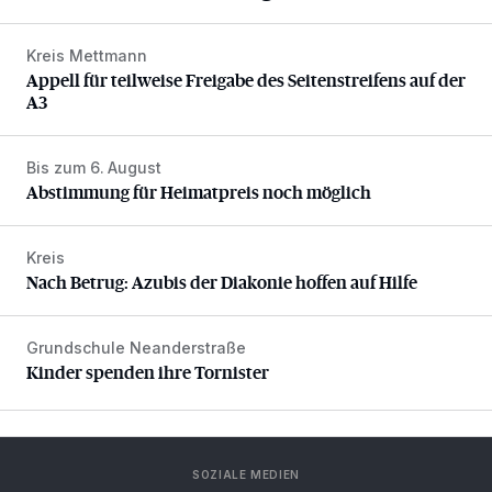
Kreis Mettmann
Appell für teilweise Freigabe des Seitenstreifens auf der A
Appell für teilweise Freigabe des Seitenstreifens auf der
A3
Bis zum 6. August
Abstimmung für Heimatpreis noch möglich
Abstimmung für Heimatpreis noch möglich
Kreis
Nach Betrug: Azubis der Diakonie hoffen auf Hilfe
Nach Betrug: Azubis der Diakonie hoffen auf Hilfe
Grundschule Neanderstraße
Kinder spenden ihre Tornister
Kinder spenden ihre Tornister
SOZIALE MEDIEN