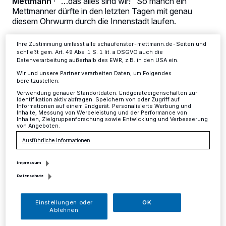
Mettmann
·
"…das alles sind wir!" So manch ein
ändern oder Ihre Einwilligung zu widerrufen, indem Sie auf den Link
Mettmanner dürfte in den letzten Tagen mit genau
Einstellungen oder Ablehnen am unteren Rand der Webseite klicken.
diesem Ohrwurm durch die Innenstadt laufen.
Ihre Einstellungen gelten innerhalb unseres Website. Weitere
Informationen finden Sie in unserer Datenschutzerklärung.
Ihre Zustimmung umfasst alle schaufenster-mettmann.de-Seiten und
schließt gem. Art. 49 Abs. 1 S. 1 lit. a DSGVO auch die
Datenverarbeitung außerhalb des EWR, z.B. in den USA ein.
23.05.2014 , 00:00 Uhr
2 Minuten Lesezeit
Wir und unsere Partner verarbeiten Daten, um Folgendes
bereitzustellen:
Verwendung genauer Standortdaten. Endgeräteeigenschaften zur
Identifikation aktiv abfragen. Speichern von oder Zugriff auf
Informationen auf einem Endgerät. Personalisierte Werbung und
Inhalte, Messung von Werbeleistung und der Performance von
Inhalten, Zielgruppenforschung sowie Entwicklung und Verbesserung
von Angeboten.
Ausführliche Informationen
Von Tanja Bamme
Impressum
Datenschutz
Die Melodie des Prinzensongs "Das alles ist
Deutschland" lädt schließlich zum gut
Einstellungen oder
OK
Ablehnen
gelaunten Mitsummen ein. Zu verdanken hat