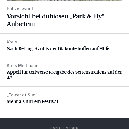
Polizei warnt
Vorsicht bei dubiosen „Park & Fly“-
Anbietern
Kreis
Nach Betrug: Azubis der Diakonie hoffen auf Hilfe
Nach Betrug: Azubis der Diakonie hoffen auf Hilfe
Kreis Mettmann
Appell für teilweise Freigabe des Seitenstreifens auf der A
Appell für teilweise Freigabe des Seitenstreifens auf der
A3
„Tower of Sun“
Mehr als nur ein Festival
Mehr als nur ein Festival
SOZIALE MEDIEN