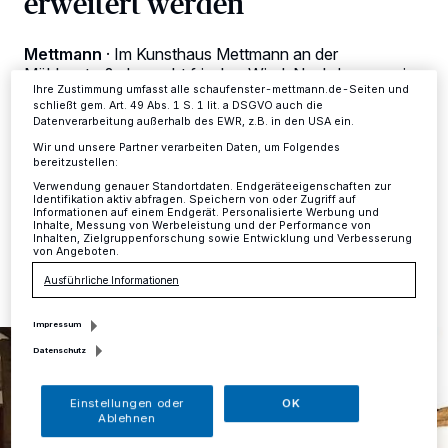
erweitert werden
ändern oder Ihre Einwilligung zu widerrufen, indem Sie auf den Link
Einstellungen oder Ablehnen am unteren Rand der Webseite klicken.
Ihre Einstellungen gelten innerhalb unseres Website. Weitere
Mettmann
·
Im Kunsthaus Mettmann an der
Informationen finden Sie in unserer Datenschutzerklärung.
Mühlenstraße herrscht frischer Wind. Nachdem nur ein
Ihre Zustimmung umfasst alle schaufenster-mettmann.de-Seiten und
Jahr nach dem Umzug des Vereins von der Lohstraße
schließt gem. Art. 49 Abs. 1 S. 1 lit. a DSGVO auch die
in die Innenstadt klar wurde, dass der Verein die
Datenverarbeitung außerhalb des EWR, z.B. in den USA ein.
monatliche Miete von rund 700 Euro nicht mehr alleine
Wir und unsere Partner verarbeiten Daten, um Folgendes
aufbringen kann, musste umgedacht werden.
bereitzustellen:
Verwendung genauer Standortdaten. Endgeräteeigenschaften zur
Identifikation aktiv abfragen. Speichern von oder Zugriff auf
Informationen auf einem Endgerät. Personalisierte Werbung und
Inhalte, Messung von Werbeleistung und der Performance von
13.01.2017 , 14:54 Uhr
Eine Minute Lesezeit
Inhalten, Zielgruppenforschung sowie Entwicklung und Verbesserung
von Angeboten.
Ausführliche Informationen
Impressum
Datenschutz
Einstellungen oder
OK
Ablehnen