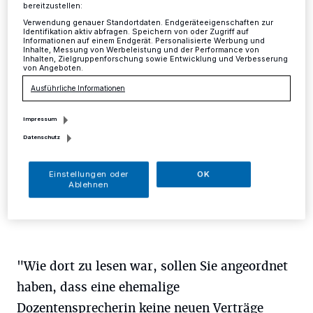
werden"
bereitzustellen:
Verwendung genauer Standortdaten. Endgeräteeigenschaften zur
Identifikation aktiv abfragen. Speichern von oder Zugriff auf
Informationen auf einem Endgerät. Personalisierte Werbung und
Mettmann
·
Hans Günther Kampen wendet sich einmal
Inhalte, Messung von Werbeleistung und der Performance von
Inhalten, Zielgruppenforschung sowie Entwicklung und Verbesserung
mehr an Bürgermeister Thomas Dinkelmann und zeigt
von Angeboten.
sich erstaunt über einen Bericht von Taeglich ME.
Ausführliche Informationen
Impressum
11.01.2017 , 15:58 Uhr
Eine Minute Lesezeit
Datenschutz
Einstellungen oder
OK
Ablehnen
"Wie dort zu lesen war, sollen Sie angeordnet
haben, dass eine ehemalige
Dozentensprecherin keine neuen Verträge