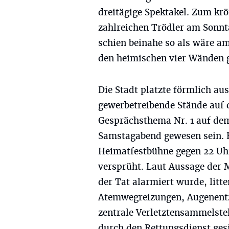
dreitägige Spektakel. Zum kr
zahlreichen Trödler am Sonnt
schien beinahe so als wäre a
den heimischen vier Wänden g
Die Stadt platzte förmlich au
gewerbetreibende Stände auf 
Gesprächsthema Nr. 1 auf dem
Samstagabend gewesen sein. E
Heimatfestbühne gegen 22 Uhr
versprüht. Laut Aussage der 
der Tat alarmiert wurde, litt
Atemwegreizungen, Augenentz
zentrale Verletztensammelste
durch den Rettungsdienst ges