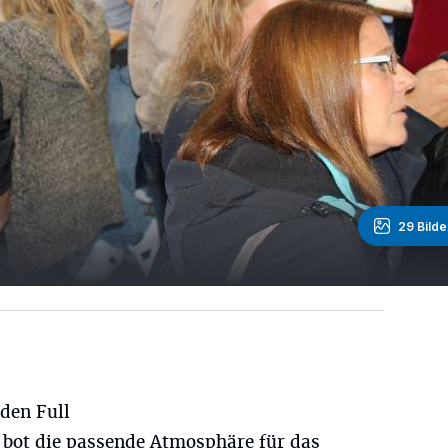
29 Bilde
den Full
 bot die passende Atmosphäre für das