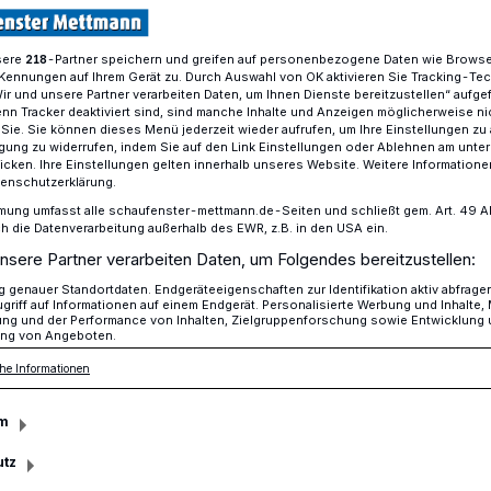
sere
-Partner speichern und greifen auf personenbezogene Daten wie Brows
218
Kennungen auf Ihrem Gerät zu. Durch Auswahl von OK aktivieren Sie Tracking-Te
t Schrecksekunden
Wir und unsere Partner verarbeiten Daten, um Ihnen Dienste bereitzustellen“ aufge
n Tracker deaktiviert sind, sind manche Inhalte und Anzeigen möglicherweise ni
r Sie. Sie können dieses Menü jederzeit wieder aufrufen, um Ihre Einstellungen zu
ligung zu widerrufen, indem Sie auf den Link Einstellungen oder Ablehnen am unte
icken. Ihre Einstellungen gelten innerhalb unseres Website. Weitere Informationen
rd durch Pfeffersprayattacke am
tenschutzerklärung.
mung umfasst alle schaufenster-mettmann.de-Seiten und schließt gem. Art. 49 Abs.
die Datenverarbeitung außerhalb des EWR, z.B. in den USA ein.
it
nsere Partner verarbeiten Daten, um Folgendes bereitzustellen:
genauer Standortdaten. Endgeräteeigenschaften zur Identifikation aktiv abfrage
unden
griff auf Informationen auf einem Endgerät. Personalisierte Werbung und Inhalte
ung und der Performance von Inhalten, Zielgruppenforschung sowie Entwicklung
ng von Angeboten.
he Informationen
es am vergangenen Wochenende gut mit
atfestes auf dem historischen
m
mperaturen und Sonnenstrahlen konnten
utz
n Getränke genießen.