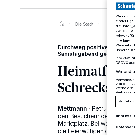
Wir und un
eindeutige 
Die Stadt
Heimatfest mi
die unter „
Zwecke. Wen
relevant fü
Ihre Einwil
Webseite kl
Durchweg positive Bilanz wi
unserer Da
Samstagabend geschmälert
Ihre Zustim
DSGVO auch 
Heimatfest m
Wir und u
Verwendung 
Schrecksek
von oder Zu
Werbeleist
Verbesseru
Ausführlic
Mettmann
·
Petrus meinte 
den Besuchern des 41. Heim
Impressu
Marktplatz. Bei warmen Te
Datensch
die Feierwütigen die kühle