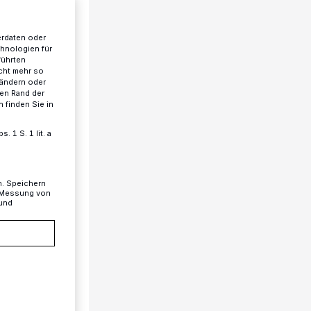
erdaten oder
chnologien für
führten
cht mehr so
 ändern oder
ren Rand der
 finden Sie in
 1 S. 1 lit. a
n. Speichern
, Messung von
 und