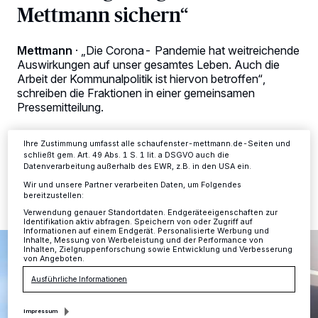
Wir und unsere
-Partner speichern und greifen auf
218
Mettmann sichern“
personenbezogene Daten wie Browserdaten oder eindeutige
Kennungen auf Ihrem Gerät zu. Durch Auswahl von OK aktivieren Sie
Tracking-Technologien für die unter „Wir und unsere Partner
verarbeiten Daten, um Ihnen Dienste bereitzustellen“ aufgeführten
Mettmann
·
„Die Corona- Pandemie hat weitreichende
Zwecke. Wenn Tracker deaktiviert sind, sind manche Inhalte und
Auswirkungen auf unser gesamtes Leben. Auch die
Anzeigen möglicherweise nicht mehr so relevant für Sie. Sie können
Arbeit der Kommunalpolitik ist hiervon betroffen“,
dieses Menü jederzeit wieder aufrufen, um Ihre Einstellungen zu
schreiben die Fraktionen in einer gemeinsamen
ändern oder Ihre Einwilligung zu widerrufen, indem Sie auf den Link
Einstellungen oder Ablehnen am unteren Rand der Webseite klicken.
Pressemitteilung.
Ihre Einstellungen gelten innerhalb unseres Website. Weitere
Informationen finden Sie in unserer Datenschutzerklärung.
Ihre Zustimmung umfasst alle schaufenster-mettmann.de-Seiten und
schließt gem. Art. 49 Abs. 1 S. 1 lit. a DSGVO auch die
26.03.2020 , 09:00 Uhr
2 Minuten Lesezeit
Datenverarbeitung außerhalb des EWR, z.B. in den USA ein.
Wir und unsere Partner verarbeiten Daten, um Folgendes
bereitzustellen:
Verwendung genauer Standortdaten. Endgeräteeigenschaften zur
Identifikation aktiv abfragen. Speichern von oder Zugriff auf
Informationen auf einem Endgerät. Personalisierte Werbung und
Inhalte, Messung von Werbeleistung und der Performance von
Inhalten, Zielgruppenforschung sowie Entwicklung und Verbesserung
von Angeboten.
Ausführliche Informationen
Impressum