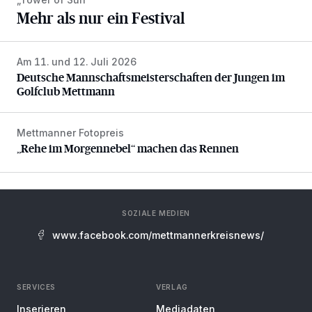
Mehr als nur ein Festival
Am 11. und 12. Juli 2026
Deutsche Mannschaftsmeisterschaften der Jungen im Gol
Deutsche Mannschaftsmeisterschaften der Jungen im
Golfclub Mettmann
Mettmanner Fotopreis
„Rehe im Morgennebel“ machen das Rennen
„Rehe im Morgennebel“ machen das Rennen
SOZIALE MEDIEN
www.facebook.com/mettmannerkreisnews/
SERVICES
VERLAG
Inserieren
Mediadaten