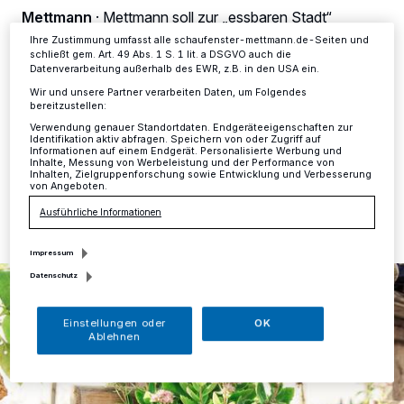
Ihre Einstellungen gelten innerhalb unseres Website. Weitere
Mettmann
·
Mettmann soll zur „essbaren Stadt“
Informationen finden Sie in unserer Datenschutzerklärung.
werden, das zumindest ist der Wunsch der Grünen,
Ihre Zustimmung umfasst alle schaufenster-mettmann.de-Seiten und
formuliert in einem entsprechenden Antrag an die
schließt gem. Art. 49 Abs. 1 S. 1 lit. a DSGVO auch die
Stadtverwaltung. Letztere soll nun eine Liste mit
Datenverarbeitung außerhalb des EWR, z.B. in den USA ein.
Flächen aktualisieren, die für das Projekt in Frage
Wir und unsere Partner verarbeiten Daten, um Folgendes
kommen.
bereitzustellen:
Verwendung genauer Standortdaten. Endgeräteeigenschaften zur
Identifikation aktiv abfragen. Speichern von oder Zugriff auf
Informationen auf einem Endgerät. Personalisierte Werbung und
Inhalte, Messung von Werbeleistung und der Performance von
Inhalten, Zielgruppenforschung sowie Entwicklung und Verbesserung
15.06.2020 , 07:52 Uhr
Eine Minute Lesezeit
von Angeboten.
Ausführliche Informationen
Impressum
Datenschutz
Einstellungen oder
OK
Ablehnen