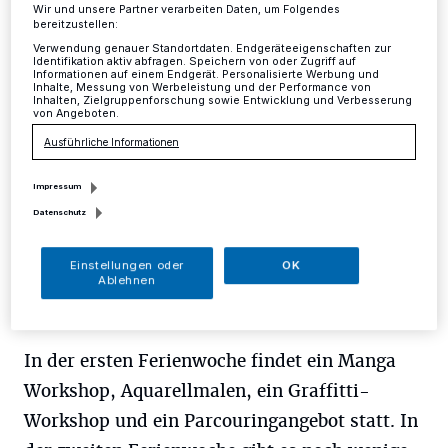
Jugendamtes
Wir und unsere Partner verarbeiten Daten, um Folgendes
bereitzustellen:
Verwendung genauer Standortdaten. Endgeräteeigenschaften zur
Identifikation aktiv abfragen. Speichern von oder Zugriff auf
Mettmann
·
Bei einigen Aktionen im
Informationen auf einem Endgerät. Personalisierte Werbung und
Inhalte, Messung von Werbeleistung und der Performance von
Osterferienprogramm gibt es noch ein paar freie Plätze.
Inhalten, Zielgruppenforschung sowie Entwicklung und Verbesserung
von Angeboten.
Ausführliche Informationen
29.03.2017 , 13:45 Uhr
Eine Minute Lesezeit
Impressum
Datenschutz
Einstellungen oder
OK
Ablehnen
In der ersten Ferienwoche findet ein Manga
Workshop, Aquarellmalen, ein Graffitti-
Workshop und ein Parcouringangebot statt. In