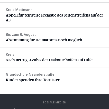
Kreis Mettmann
Appell für teilweise Freigabe des Seitenstreifens auf der A
Appell für teilweise Freigabe des Seitenstreifens auf der
A3
Bis zum 6. August
Abstimmung für Heimatpreis noch möglich
Abstimmung für Heimatpreis noch möglich
Kreis
Nach Betrug: Azubis der Diakonie hoffen auf Hilfe
Nach Betrug: Azubis der Diakonie hoffen auf Hilfe
Grundschule Neanderstraße
Kinder spenden ihre Tornister
Kinder spenden ihre Tornister
SOZIALE MEDIEN