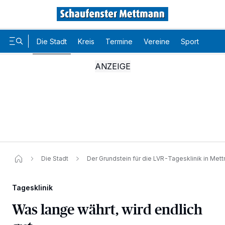
Die Stadt
Kreis
Termine
Vereine
Sport
Karr
Die Stadt
Der Grundstein für die LVR-Tagesklinik in Met
Tagesklinik
Was lange währt, wird endlich