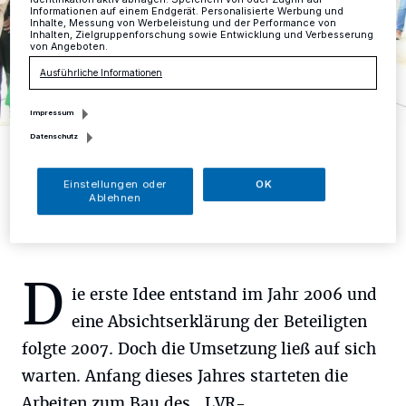
Informationen auf einem Endgerät. Personalisierte Werbung und
Inhalte, Messung von Werbeleistung und der Performance von
Inhalten, Zielgruppenforschung sowie Entwicklung und Verbesserung
von Angeboten.
Ausführliche Informationen
Impressum
Datenschutz
Jessica Llerandi Pulido, Geschäftsführerin des EVK (links), befüllt
die Zeitkapsel für den Grundstein.
Foto: D. Herrmann
Einstellungen oder
OK
Ablehnen
D
ie erste Idee entstand im Jahr 2006 und
eine Absichtserklärung der Beteiligten
folgte 2007. Doch die Umsetzung ließ auf sich
warten. Anfang dieses Jahres starteten die
Arbeiten zum Bau des „LVR-