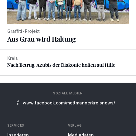
Graffiti-Projekt
Aus Grau wird Haltung
Kreis
Nach Betrug: Azubis der Diakonie hoffen auf Hilfe
Nach Betrug: Azubis der Diakonie hoffen auf Hilfe
SOZIALE MEDIEN
www.facebook.com/mettmannerkreisnews/
SERVICES
VERLAG
Inserieren
Mediadaten