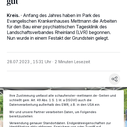
gut
Kreis.
·
Anfang des Jahres haben im Park des
Evangelischen Krankenhauses Mettmann die Arbeiten
für den Bau einer psychiatrischen Tagesklinik des
Landschaftsverbandes Rheinland (LVR) begonnen.
Nun wurde in einem Festakt der Grundstein gelegt.
Wir und unsere
-Partner speichern und greifen auf
218
personenbezogene Daten wie Browserdaten oder eindeutige
Kennungen auf Ihrem Gerät zu. Durch Auswahl von OK aktivieren Sie
Tracking-Technologien für die unter „Wir und unsere Partner
verarbeiten Daten, um Ihnen Dienste bereitzustellen“ aufgeführten
28.07.2023 , 15:31 Uhr
2 Minuten Lesezeit
Zwecke. Wenn Tracker deaktiviert sind, sind manche Inhalte und
Anzeigen möglicherweise nicht mehr so relevant für Sie. Sie können
dieses Menü jederzeit wieder aufrufen, um Ihre Einstellungen zu
ändern oder Ihre Einwilligung zu widerrufen, indem Sie auf den Link
Einstellungen oder Ablehnen am unteren Rand der Webseite klicken.
Ihre Einstellungen gelten innerhalb unseres Website. Weitere
Informationen finden Sie in unserer Datenschutzerklärung.
Ihre Zustimmung umfasst alle schaufenster-mettmann.de-Seiten und
schließt gem. Art. 49 Abs. 1 S. 1 lit. a DSGVO auch die
Datenverarbeitung außerhalb des EWR, z.B. in den USA ein.
Wir und unsere Partner verarbeiten Daten, um Folgendes
bereitzustellen:
Verwendung genauer Standortdaten. Endgeräteeigenschaften zur
Identifikation aktiv abfragen. Speichern von oder Zugriff auf