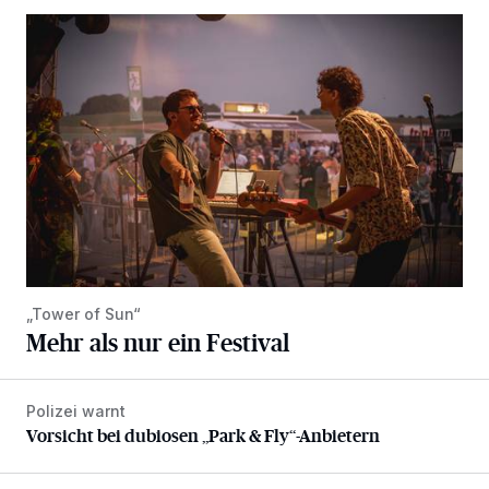
Mehr als nur ein Festival
„Tower of Sun“
Mehr als nur ein Festival
Polizei warnt
Vorsicht bei dubiosen „Park & Fly“-Anbietern
Vorsicht bei dubiosen „Park & Fly“-Anbietern