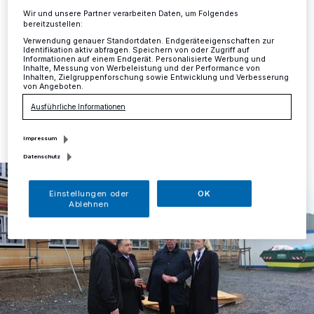
Mettmann
·
Am Montag wurde der Öffentlichkeit die
Wir und unsere Partner verarbeiten Daten, um Folgendes
bereitzustellen:
neue Asylunterkunft Am Pfennig in Metzkausen
vorgestellt.
Verwendung genauer Standortdaten. Endgeräteeigenschaften zur
Identifikation aktiv abfragen. Speichern von oder Zugriff auf
Informationen auf einem Endgerät. Personalisierte Werbung und
Inhalte, Messung von Werbeleistung und der Performance von
Inhalten, Zielgruppenforschung sowie Entwicklung und Verbesserung
von Angeboten.
22.02.2017 , 10:14 Uhr
Eine Minute Lesezeit
Ausführliche Informationen
Impressum
Datenschutz
Einstellungen oder
OK
Ablehnen