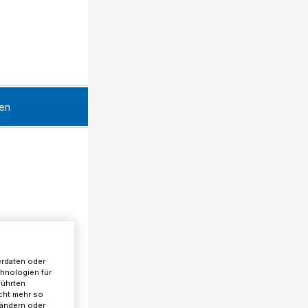
en
erdaten oder
chnologien für
führten
cht mehr so
 ändern oder