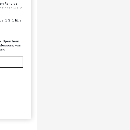
ren Rand der
 finden Sie in
 1 S. 1 lit. a
n. Speichern
, Messung von
 und