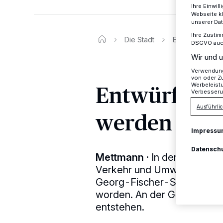
Ihre Einwil
Webseite kl
unserer Da
Ihre Zustim
Die Stadt
Entwürfe für B
DSGVO auch 
Wir und u
Verwendung 
von oder Zu
Entwürfe fü
Werbeleist
Verbesseru
Ausführlic
werden ausg
Impressu
Datensch
Mettmann
·
In der letzten 
Verkehr und Umwelt sind de
Georg-Fischer-Straße - und
worden. An der Georg-Fisch
entstehen.