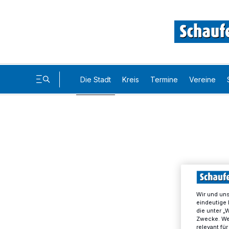
Die Stadt
Kreis
Termine
Vereine
Wir und un
eindeutige 
die unter „
Zwecke. Wen
relevant fü