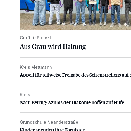
Graffiti-Projekt
Aus Grau wird Haltung
Kreis Mettmann
Appell für teilweise Freigabe des Seitenstreifens auf
Appell für teilweise Freigabe des Seitenstreifens auf 
Kreis
Nach Betrug: Azubis der Diakonie hoffen auf Hilfe
Nach Betrug: Azubis der Diakonie hoffen auf Hilfe
Grundschule Neanderstraße
Kinder spenden ihre Tornister
Kinder spenden ihre Tornister