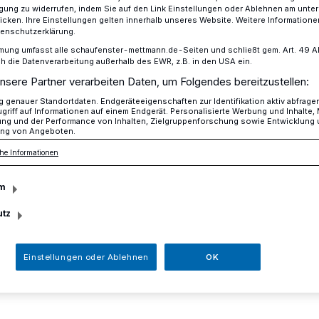
ligung zu widerrufen, indem Sie auf den Link Einstellungen oder Ablehnen am unte
icken. Ihre Einstellungen gelten innerhalb unseres Website. Weitere Informationen
tenschutzerklärung.
mung umfasst alle schaufenster-mettmann.de-Seiten und schließt gem. Art. 49 Abs.
auprojekte werden ausgelegt
die Datenverarbeitung außerhalb des EWR, z.B. in den USA ein.
nsere Partner verarbeiten Daten, um Folgendes bereitzustellen:
genauer Standortdaten. Endgeräteeigenschaften zur Identifikation aktiv abfrage
griff auf Informationen auf einem Endgerät. Personalisierte Werbung und Inhalte
r Bauprojekte
ung und der Performance von Inhalten, Zielgruppenforschung sowie Entwicklung
ng von Angeboten.
he Informationen
elegt
m
utz
Sitzung des Ausschusses für Planung,
r Entwurf des Bebauungsplans Nr. 143 -
Einstellungen oder Ablehnen
OK
 die öffentliche Auslegung beschlossen
er-Straße soll ein neues Wohnquartier