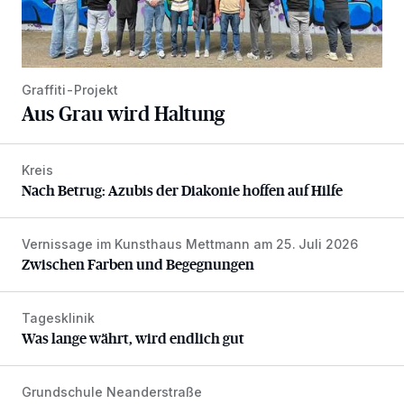
Graffiti-Projekt
Aus Grau wird Haltung
Kreis
Nach Betrug: Azubis der Diakonie hoffen auf Hilfe
Nach Betrug: Azubis der Diakonie hoffen auf Hilfe
Vernissage im Kunsthaus Mettmann am 25. Juli 2026
Zwischen Farben und Begegnungen
Zwischen Farben und Begegnungen
Tagesklinik
Was lange währt, wird endlich gut
Was lange währt, wird endlich gut
Grundschule Neanderstraße
Kinder spenden ihre Tornister