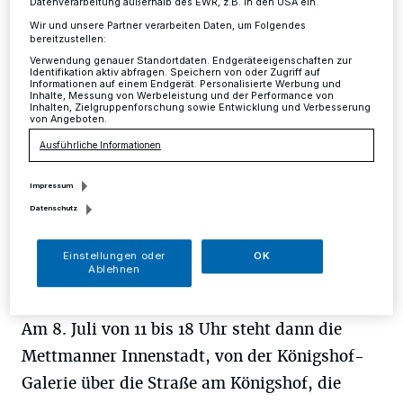
Datenverarbeitung außerhalb des EWR, z.B. in den USA ein.
Wir und unsere Partner verarbeiten Daten, um Folgendes
Mettmann
·
In diesem Jahr wird die 15. Mettmanner
bereitzustellen:
Kunstmeile wieder zusammen mit dem Mettmanner
Verwendung genauer Standortdaten. Endgeräteeigenschaften zur
Weinfest, das rund um den St. Lambertusturm
Identifikation aktiv abfragen. Speichern von oder Zugriff auf
stattfindet, durchgeführt.
Informationen auf einem Endgerät. Personalisierte Werbung und
Inhalte, Messung von Werbeleistung und der Performance von
Inhalten, Zielgruppenforschung sowie Entwicklung und Verbesserung
von Angeboten.
Ausführliche Informationen
08.03.2018 , 14:56 Uhr
Eine Minute Lesezeit
Impressum
Datenschutz
Einstellungen oder
OK
Ablehnen
Am 8. Juli von 11 bis 18 Uhr steht dann die
Mettmanner Innenstadt, von der Königshof-
Galerie über die Straße am Königshof, die