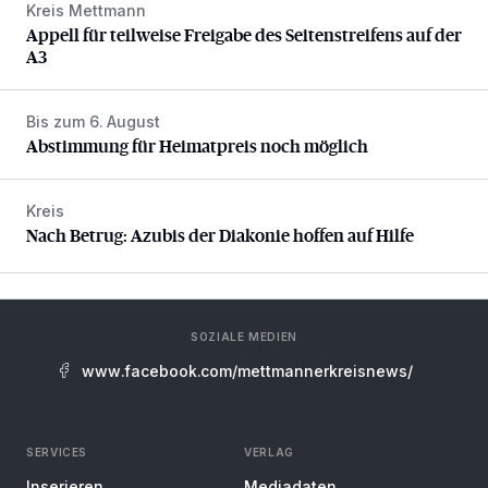
Kreis Mettmann
Appell für teilweise Freigabe des Seitenstreifens auf der A
Appell für teilweise Freigabe des Seitenstreifens auf der
A3
Bis zum 6. August
Abstimmung für Heimatpreis noch möglich
Abstimmung für Heimatpreis noch möglich
Kreis
Nach Betrug: Azubis der Diakonie hoffen auf Hilfe
Nach Betrug: Azubis der Diakonie hoffen auf Hilfe
SOZIALE MEDIEN
www.facebook.com/mettmannerkreisnews/
SERVICES
VERLAG
Inserieren
Mediadaten