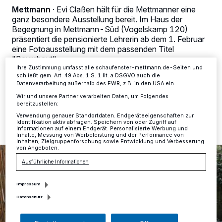
Zwecke. Wenn Tracker deaktiviert sind, sind manche Inhalte und
Mettmann
·
Evi Claßen hält für die Mettmanner eine
Anzeigen möglicherweise nicht mehr so relevant für Sie. Sie können
ganz besondere Ausstellung bereit. Im Haus der
dieses Menü jederzeit wieder aufrufen, um Ihre Einstellungen zu
Begegnung in Mettmann-Süd (Vogelskamp 120)
ändern oder Ihre Einwilligung zu widerrufen, indem Sie auf den Link
präsentiert die pensionierte Lehrerin ab dem 1. Februar
Einstellungen oder Ablehnen am unteren Rand der Webseite klicken.
Ihre Einstellungen gelten innerhalb unseres Website. Weitere
eine Fotoausstellung mit dem passenden Titel
Informationen finden Sie in unserer Datenschutzerklärung.
"Baumhaut".
Ihre Zustimmung umfasst alle schaufenster-mettmann.de-Seiten und
schließt gem. Art. 49 Abs. 1 S. 1 lit. a DSGVO auch die
Datenverarbeitung außerhalb des EWR, z.B. in den USA ein.
Wir und unsere Partner verarbeiten Daten, um Folgendes
26.01.2019 , 14:41 Uhr
Eine Minute Lesezeit
bereitzustellen:
Verwendung genauer Standortdaten. Endgeräteeigenschaften zur
Identifikation aktiv abfragen. Speichern von oder Zugriff auf
Informationen auf einem Endgerät. Personalisierte Werbung und
Inhalte, Messung von Werbeleistung und der Performance von
Inhalten, Zielgruppenforschung sowie Entwicklung und Verbesserung
von Angeboten.
Ausführliche Informationen
Impressum
Datenschutz