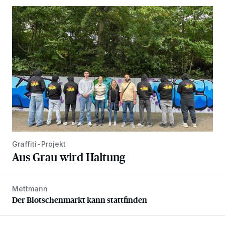
Aus Grau wird Haltung
Graffiti-Projekt
Aus Grau wird Haltung
Mettmann
Der Blotschenmarkt kann stattfinden
Der Blotschenmarkt kann stattfinden