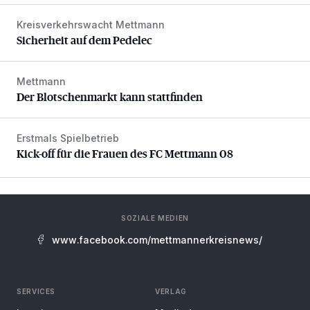
Kreisverkehrswacht Mettmann
Sicherheit auf dem Pedelec
Sicherheit auf dem Pedelec
Mettmann
Der Blotschenmarkt kann stattfinden
Der Blotschenmarkt kann stattfinden
Erstmals Spielbetrieb
Kick-off für die Frauen des FC Mettmann 08
Kick-off für die Frauen des FC Mettmann 08
SOZIALE MEDIEN
www.facebook.com/mettmannerkreisnews/
SERVICES
VERLAG