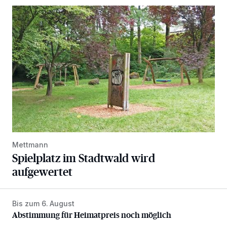
Spielplatz im Stadtwald wird aufgewertet
Mettmann
Spielplatz im Stadtwald wird
aufgewertet
Bis zum 6. August
Abstimmung für Heimatpreis noch möglich
Abstimmung für Heimatpreis noch möglich