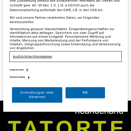
Ihre Zustimmung umfasst alle schaufenster-mettmann.de-Seiten und
Ateliers am 30. April und 1. Mai
schließt gem. Art. 49 Abs. 1 S. 1 lit. a DSGVO auch die
Datenverarbeitung außerhalb des EWR, z.B. in den USA ein.
Wir und unsere Partner verarbeiten Daten, um Folgendes
Kreis
·
Der Kreis Mettmann lädt bildende Künstlerinnen
bereitzustellen:
und Künstler mit Atelier im neanderland ein, sich am 30.
Verwendung genauer Standortdaten. Endgeräteeigenschaften zur
April und 1. Mai 2022 an der Aktion „neanderland
Identifikation aktiv abfragen. Speichern von oder Zugriff auf
Informationen auf einem Endgerät. Personalisierte Werbung und
TATORTE – offene Ateliers“ zu beteiligen. Die Ateliers
Inhalte, Messung von Werbeleistung und der Performance von
sollen am Samstag von 14 bis 18 Uhr und am Sonntag
Inhalten, Zielgruppenforschung sowie Entwicklung und Verbesserung
von Angeboten.
von 11 bis 18 Uhr geöffnet sein.
Ausführliche Informationen
Impressum
21.12.2021 , 12:17 Uhr
Eine Minute Lesezeit
Datenschutz
Einstellungen oder
OK
Ablehnen