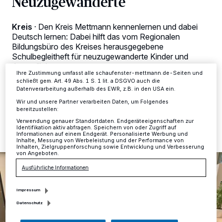
Neuzugewanderte
verarbeiten Daten, um Ihnen Dienste bereitzustellen“ aufgeführten
Zwecke. Wenn Tracker deaktiviert sind, sind manche Inhalte und
Anzeigen möglicherweise nicht mehr so relevant für Sie. Sie können
Kreis
·
Den Kreis Mettmann kennenlernen und dabei
dieses Menü jederzeit wieder aufrufen, um Ihre Einstellungen zu
Deutsch lernen: Dabei hilft das vom Regionalen
ändern oder Ihre Einwilligung zu widerrufen, indem Sie auf den Link
Einstellungen oder Ablehnen am unteren Rand der Webseite klicken.
Bildungsbüro des Kreises herausgegebene
Ihre Einstellungen gelten innerhalb unseres Website. Weitere
Schulbegleitheft für neuzugewanderte Kinder und
Informationen finden Sie in unserer Datenschutzerklärung.
Jugendliche.
Ihre Zustimmung umfasst alle schaufenster-mettmann.de-Seiten und
schließt gem. Art. 49 Abs. 1 S. 1 lit. a DSGVO auch die
Datenverarbeitung außerhalb des EWR, z.B. in den USA ein.
Wir und unsere Partner verarbeiten Daten, um Folgendes
01.12.2021 , 06:58 Uhr
2 Minuten Lesezeit
bereitzustellen:
Verwendung genauer Standortdaten. Endgeräteeigenschaften zur
Identifikation aktiv abfragen. Speichern von oder Zugriff auf
Informationen auf einem Endgerät. Personalisierte Werbung und
Inhalte, Messung von Werbeleistung und der Performance von
Inhalten, Zielgruppenforschung sowie Entwicklung und Verbesserung
von Angeboten.
Ausführliche Informationen
Impressum
Datenschutz