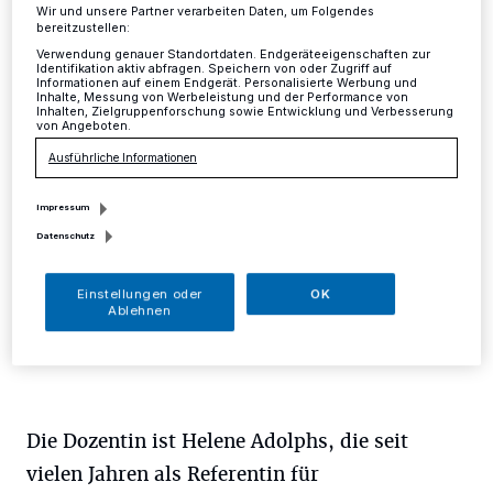
freie Plätze
Wir und unsere Partner verarbeiten Daten, um Folgendes
bereitzustellen:
Verwendung genauer Standortdaten. Endgeräteeigenschaften zur
Identifikation aktiv abfragen. Speichern von oder Zugriff auf
Mettmann
·
Der Caritasverband für den Kreis
Informationen auf einem Endgerät. Personalisierte Werbung und
Mettmann bietet am 21. Juni von 16 bis 20 Uhr in
Inhalte, Messung von Werbeleistung und der Performance von
Inhalten, Zielgruppenforschung sowie Entwicklung und Verbesserung
Mettmann eine Fortbildung für Ehrenamtliche und alle
von Angeboten.
Interessierten zum Thema "Öffentlichkeitsarbeit" an.
Ausführliche Informationen
Impressum
08.06.2017 , 17:31 Uhr
Eine Minute Lesezeit
Datenschutz
Einstellungen oder
OK
Ablehnen
Die Dozentin ist Helene Adolphs, die seit
vielen Jahren als Referentin für