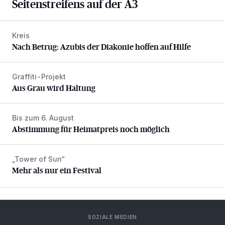
Seitenstreifens auf der A3
Kreis
Nach Betrug: Azubis der Diakonie hoffen auf Hilfe
Nach Betrug: Azubis der Diakonie hoffen auf Hilfe
Graffiti-Projekt
Aus Grau wird Haltung
Aus Grau wird Haltung
Bis zum 6. August
Abstimmung für Heimatpreis noch möglich
Abstimmung für Heimatpreis noch möglich
„Tower of Sun“
Mehr als nur ein Festival
Mehr als nur ein Festival
SOZIALE MEDIEN