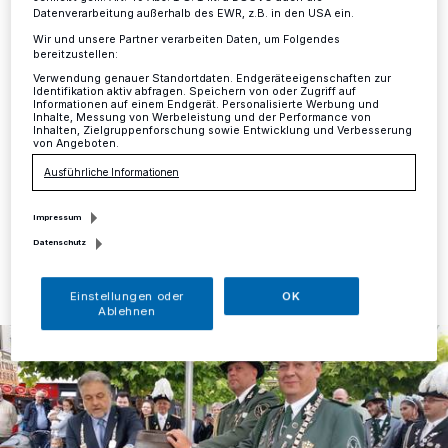
die Johanniskirmes
Datenverarbeitung außerhalb des EWR, z.B. in den USA ein.
Wir und unsere Partner verarbeiten Daten, um Folgendes
bereitzustellen:
Mettmann
·
Mit dem traditionellen Fassanstich hat
Verwendung genauer Standortdaten. Endgeräteeigenschaften zur
Bürgermeister Thomas Dinkelmann am Freitagabend
Identifikation aktiv abfragen. Speichern von oder Zugriff auf
Informationen auf einem Endgerät. Personalisierte Werbung und
das Schützenfest der St. Sebastianus
Inhalte, Messung von Werbeleistung und der Performance von
Schützenbruderschaft sowie die Johanniskirmes in der
Inhalten, Zielgruppenforschung sowie Entwicklung und Verbesserung
von Angeboten.
Innenstadt eröffnet.
Ausführliche Informationen
Impressum
25.06.2018 , 11:24 Uhr
Eine Minute Lesezeit
Datenschutz
Einstellungen oder
OK
Ablehnen