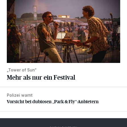
„Tower of Sun“
Mehr als nur ein Festival
Polizei warnt
Vorsicht bei dubiosen „Park & Fly“-Anbietern
Vorsicht bei dubiosen „Park & Fly“-Anbietern