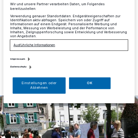
Wir und unsere Partner verarbeiten Daten, um Folgendes
bereitzustellen:
Mettmann
·
Der Arbeitskreis "Flüchtlinge" der Stadt
Verwendung genauer Standortdaten. Endgeräteeigenschaften zur
Mettmann, der im vergangenen Jahr von Susanne
Identifikation aktiv abfragen. Speichern von oder Zugriff auf
Butzke, Flüchtlingskoordinatorin der Stadt, ins Leben
Informationen auf einem Endgerät. Personalisierte Werbung und
Inhalte, Messung von Werbeleistung und der Performance von
gerufen wurde, hat am Mittwoch, 20. Juni, zum
Inhalten, Zielgruppenforschung sowie Entwicklung und Verbesserung
Weltflüchtlingstag unter dem Motto "Sie machen den
von Angeboten.
Unterschied!
Ausführliche Informationen
Impressum
Datenschutz
24.06.2018 , 10:53 Uhr
Eine Minute Lesezeit
Einstellungen oder
OK
Ablehnen