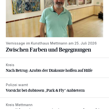
Vernissage im Kunsthaus Mettmann am 25. Juli 2026
Zwischen Farben und Begegnungen
Kreis
Nach Betrug: Azubis der Diakonie hoffen auf Hilfe
Nach Betrug: Azubis der Diakonie hoffen auf Hilfe
Polizei warnt
Vorsicht bei dubiosen „Park & Fly“-Anbietern
Vorsicht bei dubiosen „Park & Fly“-Anbietern
Kreis Mettmann
Appell für teilweise Freigabe des Seitenstreifens auf der A