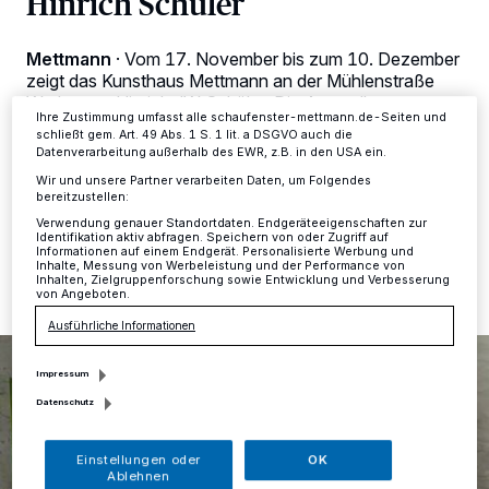
Hinrich Schüler
Anzeigen möglicherweise nicht mehr so relevant für Sie. Sie können
dieses Menü jederzeit wieder aufrufen, um Ihre Einstellungen zu
ändern oder Ihre Einwilligung zu widerrufen, indem Sie auf den Link
Einstellungen oder Ablehnen am unteren Rand der Webseite klicken.
Mettmann
·
Vom 17. November bis zum 10. Dezember
Ihre Einstellungen gelten innerhalb unseres Website. Weitere
zeigt das Kunsthaus Mettmann an der Mühlenstraße
Informationen finden Sie in unserer Datenschutzerklärung.
Werke von Hinrich JW Schüler. Die Ausstellung
Ihre Zustimmung umfasst alle schaufenster-mettmann.de-Seiten und
„Aquasphere“ dokumentiert die enge Beziehung des
schließt gem. Art. 49 Abs. 1 S. 1 lit. a DSGVO auch die
Künstlers zum Element Wasser.
Datenverarbeitung außerhalb des EWR, z.B. in den USA ein.
Wir und unsere Partner verarbeiten Daten, um Folgendes
bereitzustellen:
Verwendung genauer Standortdaten. Endgeräteeigenschaften zur
17.11.2023 , 13:33 Uhr
Eine Minute Lesezeit
Identifikation aktiv abfragen. Speichern von oder Zugriff auf
Informationen auf einem Endgerät. Personalisierte Werbung und
Inhalte, Messung von Werbeleistung und der Performance von
Inhalten, Zielgruppenforschung sowie Entwicklung und Verbesserung
von Angeboten.
Ausführliche Informationen
Impressum
Datenschutz
Einstellungen oder
OK
Ablehnen