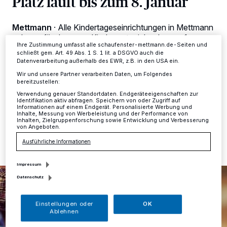
Platz läuft bis zum 8. Januar
ändern oder Ihre Einwilligung zu widerrufen, indem Sie auf den Link
Einstellungen oder Ablehnen am unteren Rand der Webseite klicken.
Ihre Einstellungen gelten innerhalb unseres Website. Weitere
Mettmann
·
Alle Kindertageseinrichtungen in Mettmann
Informationen finden Sie in unserer Datenschutzerklärung.
nehmen für das neue Kindergartenjahr, das am 1.
Ihre Zustimmung umfasst alle schaufenster-mettmann.de-Seiten und
August 2021 beginnt, bis zum 8. Januar 2021
schließt gem. Art. 49 Abs. 1 S. 1 lit. a DSGVO auch die
Anmeldungen entgegen. Es wird empfohlen, für die
Datenverarbeitung außerhalb des EWR, z.B. in den USA ein.
Anmeldung vorab einen Termin mit der betreffenden
Wir und unsere Partner verarbeiten Daten, um Folgendes
Einrichtungsleitung zu vereinbaren.
bereitzustellen:
Verwendung genauer Standortdaten. Endgeräteeigenschaften zur
Identifikation aktiv abfragen. Speichern von oder Zugriff auf
Informationen auf einem Endgerät. Personalisierte Werbung und
Inhalte, Messung von Werbeleistung und der Performance von
30.11.2020 , 12:06 Uhr
Eine Minute Lesezeit
Inhalten, Zielgruppenforschung sowie Entwicklung und Verbesserung
von Angeboten.
Ausführliche Informationen
Impressum
Datenschutz
Einstellungen oder
OK
Ablehnen