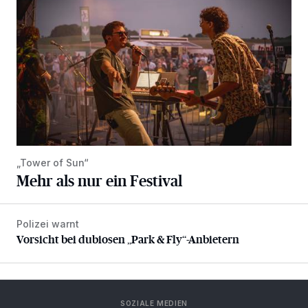
„Tower of Sun“
Mehr als nur ein Festival
Polizei warnt
Vorsicht bei dubiosen „Park & Fly“-Anbietern
Vorsicht bei dubiosen „Park & Fly“-Anbietern
SOZIALE MEDIEN