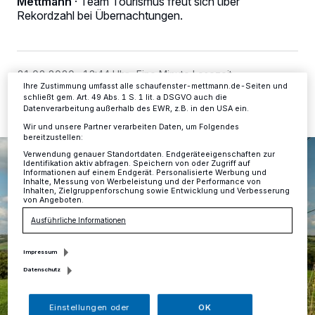
Mettmann
·
Team Tourismus freut sich über
Zwecke. Wenn Tracker deaktiviert sind, sind manche Inhalte und
Anzeigen möglicherweise nicht mehr so relevant für Sie. Sie können
Rekordzahl bei Übernachtungen.
dieses Menü jederzeit wieder aufrufen, um Ihre Einstellungen zu
ändern oder Ihre Einwilligung zu widerrufen, indem Sie auf den Link
Einstellungen oder Ablehnen am unteren Rand der Webseite klicken.
Ihre Einstellungen gelten innerhalb unseres Website. Weitere
Informationen finden Sie in unserer Datenschutzerklärung.
21.02.2020 , 13:44 Uhr
Eine Minute Lesezeit
Ihre Zustimmung umfasst alle schaufenster-mettmann.de-Seiten und
schließt gem. Art. 49 Abs. 1 S. 1 lit. a DSGVO auch die
Datenverarbeitung außerhalb des EWR, z.B. in den USA ein.
Wir und unsere Partner verarbeiten Daten, um Folgendes
bereitzustellen:
Verwendung genauer Standortdaten. Endgeräteeigenschaften zur
Identifikation aktiv abfragen. Speichern von oder Zugriff auf
Informationen auf einem Endgerät. Personalisierte Werbung und
Inhalte, Messung von Werbeleistung und der Performance von
Inhalten, Zielgruppenforschung sowie Entwicklung und Verbesserung
von Angeboten.
Ausführliche Informationen
Impressum
Datenschutz
Einstellungen oder
OK