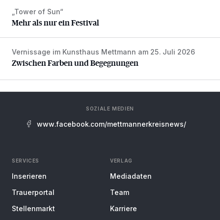
„Tower of Sun“
Mehr als nur ein Festival
Mehr als nur ein Festival
Vernissage im Kunsthaus Mettmann am 25. Juli 2026
Zwischen Farben und Begegnungen
Zwischen Farben und Begegnungen
SOZIALE MEDIEN
www.facebook.com/mettmannerkreisnews/
SERVICES
VERLAG
Inserieren
Mediadaten
Trauerportal
Team
Stellenmarkt
Karriere