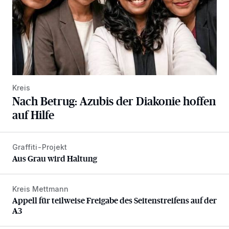
Kreis
Nach Betrug: Azubis der Diakonie hoffen
auf Hilfe
Graffiti-Projekt
Aus Grau wird Haltung
Aus Grau wird Haltung
Kreis Mettmann
Appell für teilweise Freigabe des Seitenstreifens auf der A
Appell für teilweise Freigabe des Seitenstreifens auf der
A3